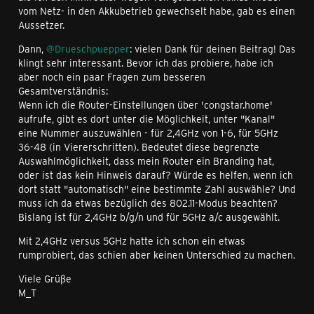
vom Netz- in den Akkubetrieb gewechselt habe, gab es einen
Aussetzer.
Dann,
@Drueschpuepper
: vielen Dank für deinen Beitrag! Das
klingt sehr interessant. Bevor ich das probiere, habe ich
aber noch ein paar Fragen zum besseren
Gesamtverständnis:
Wenn ich die Router-Einstellungen über 'congstar.home'
aufrufe, gibt es dort unter die Möglichkeit, unter "Kanal"
eine Nummer auszuwählen - für 2,4GHz von 1-6, für 5GHz
36-48 (in Viererschritten). Bedeutet diese begrenzte
Auswahlmöglichkeit, dass mein Router ein Branding hat,
oder ist das kein Hinweis darauf? Würde es helfen, wenn ich
dort statt "automatisch" eine bestimmte Zahl auswähle? Und
muss ich da etwas bezüglich des 802.11-Modus beachten?
Bislang ist für 2,4GHz b/g/n und für 5GHz a/c ausgewählt.
Mit 2,4GHz versus 5GHz hatte ich schon ein etwas
rumprobiert, das schien aber keinen Unterschied zu machen.
Viele Grüße
M_T