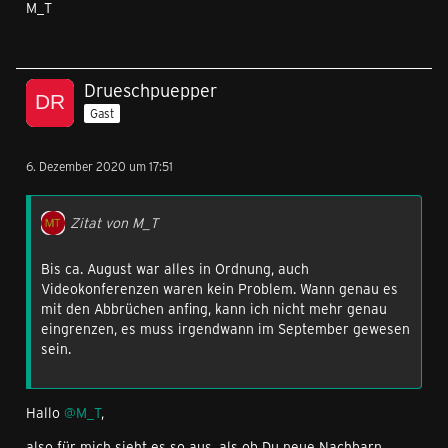
M_T
Drueschpuepper
Gast
6. Dezember 2020 um 17:51
Zitat von M_T
Bis ca. August war alles in Ordnung, auch
Videokonferenzen waren kein Problem. Wann genau es
mit den Abbrüchen anfing, kann ich nicht mehr genau
eingrenzen, es muss irgendwann im September gewesen
sein.
Hallo
@M_T
,
also für mich sieht es so aus, als ob Du neue Nachbarn