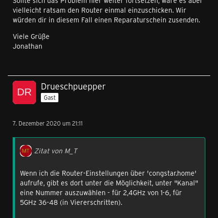
Sollte sich das Problem hier weiter fortsetzen, wäre es aber
vielleicht ratsam den Router einmal einzuschicken. Wir
würden dir in diesem Fall einen Reparaturschein zusenden.
Viele Grüße
Jonathan
Drueschpuepper
Gast
7. Dezember 2020 um 21:11
Zitat von M_T
Wenn ich die Router-Einstellungen über 'congstar.home'
aufrufe, gibt es dort unter die Möglichkeit, unter "Kanal"
eine Nummer auszuwählen - für 2,4GHz von 1-6, für
5GHz 36-48 (in Viererschritten).