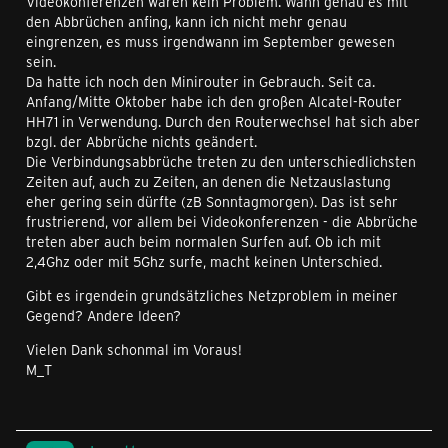
Videokonferenzen waren kein Problem. Wann genau es mit
den Abbrüchen anfing, kann ich nicht mehr genau
eingrenzen, es muss irgendwann im September gewesen
sein.
Da hatte ich noch den Minirouter in Gebrauch. Seit ca.
Anfang/Mitte Oktober habe ich den großen Alcatel-Router
HH71 in Verwendung. Durch den Routerwechsel hat sich aber
bzgl. der Abbrüche nichts geändert.
Die Verbindungsabbrüche treten zu den unterschiedlichsten
Zeiten auf, auch zu Zeiten, an denen die Netzauslastung
eher gering sein dürfte (zB Sonntagmorgen). Das ist sehr
frustrierend, vor allem bei Videokonferenzen - die Abbrüche
treten aber auch beim normalen Surfen auf. Ob ich mit
2,4Ghz oder mit 5Ghz surfe, macht keinen Unterschied.
Gibt es irgendein grundsätzliches Netzproblem in meiner
Gegend? Andere Ideen?
Vielen Dank schonmal im Voraus!
M_T