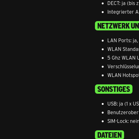
DECT: ja (bis 
Integrierter 
NETZWERK UN
LAN Ports: ja,
WLAN Standard
5 Ghz WLAN U
Verschlüsse
WLAN Hotspot 
SONSTIGES
USB: ja (1 x U
Benutzeroberf
SIM-Lock: nei
DATEIEN