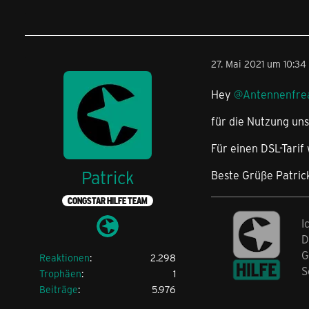
27. Mai 2021 um 10:34
Hey
@Antennenfre
für die Nutzung uns
Für einen DSL-Tarif
Patrick
Beste Grüße Patric
CONGSTAR HILFE TEAM
I
D
G
Reaktionen
2.298
S
Trophäen
1
Beiträge
5.976