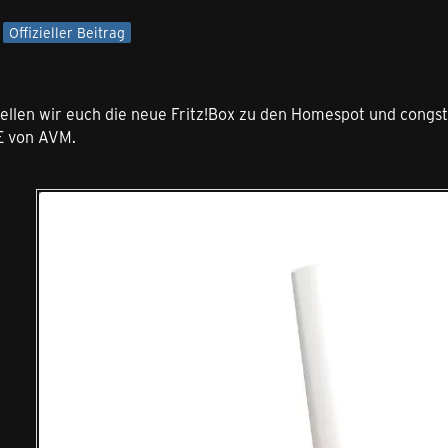
Offizieller Beitrag
ellen wir euch die neue Fritz!Box zu den Homespot und congsta
E von AVM.