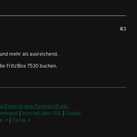
#3
 und mehr als ausreichend.
die Fritz!Box 7530 buchen.
ne Daten in dein Forenprofil ein
.
omespot
|
Internet über DSL
|
Geräte
be
|
TikTok