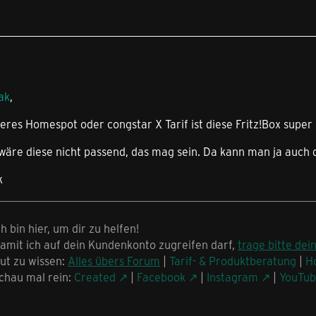
ak
,
eres Homespot oder congstar X Tarif ist diese Fritz!Box super
 wäre diese nicht passend, das mag sein. Da kann man ja auch 
k
ch bin hier, um dir zu helfen!
amit ich auf dein Kundenkonto zugreifen darf,
trage bitte dei
ut zu wissen:
Alles übers Forum
|
Tarif- & Produktberatung
|
H
chau mal rein:
Created
|
Facebook
|
Instagram
|
YouTu