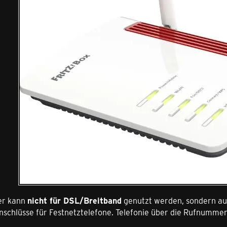
er kann
nicht für DSL/Breitband
genutzt werden, sondern auss
nschlüsse für Festnetztelefone. Telefonie über die Rufnummer 