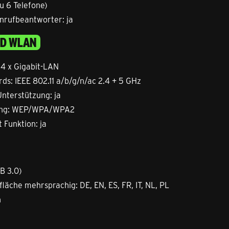
zu 6 Telefone)
Anrufbeantworter: ja
D WLAN
 4 x Gigabit-LAN
s: IEEE 802.11 a/b/g/n/ac 2.4 + 5 GHz
nterstützung: ja
lung: WEP/WPA/WPA2
Funktion: ja
SB 3.0)
läche mehrsprachig: DE, EN, ES, FR, IT, NL, PL
n