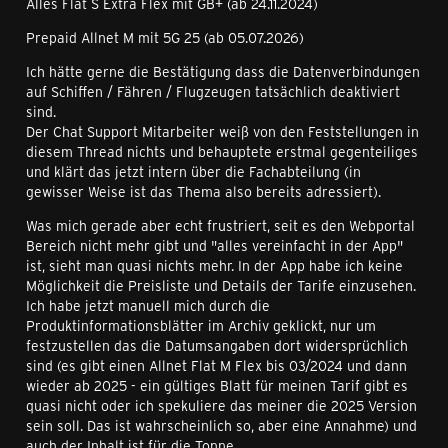
Alles Flat S Extra Flex mit GB+ (ab 24.11.2024)
Prepaid Allnet M mit 5G 25 (ab 05.07.2026)
Ich hätte gerne die Bestätigung dass die Datenverbindungen
auf Schiffen / Fähren / Flugzeugen tatsächlich deaktiviert
sind.
Der Chat Support Mitarbeiter weiß von den Feststellungen in
diesem Thread nichts und behauptete erstmal gegenteiliges
und klärt das jetzt intern über die Fachabteilung (in
gewisser Weise ist das Thema also bereits adressiert).
Was mich gerade aber echt frustriert, seit es den Webportal
Bereich nicht mehr gibt und "alles vereinfacht in der App"
ist, sieht man quasi nichts mehr. In der App habe ich keine
Möglichkeit die Preisliste und Details der Tarife einzusehen.
Ich habe jetzt manuell mich durch die
Produktinformationsblätter im Archiv geklickt, nur um
festzustellen das die Datumsangaben dort widersprüchlich
sind (es gibt einen Allnet Flat M Flex bis 03/2024 und dann
wieder ab 2025 - ein gültiges Blatt für meinen Tarif gibt es
quasi nicht oder ich spekuliere das meiner die 2025 Version
sein soll. Das ist wahrscheinlich so, aber eine Annahme) und
auch der Inhalt ist für die Tonne.