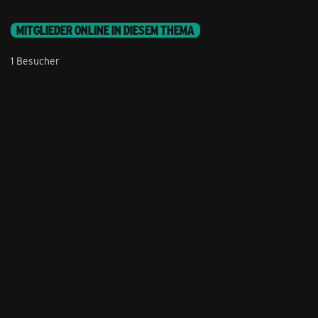
MITGLIEDER ONLINE IN DIESEM THEMA
1 Besucher
Stil ändern
Lieferung & Zahlung
Hilfe & Service
Kontakt
Newsletter
Feedback