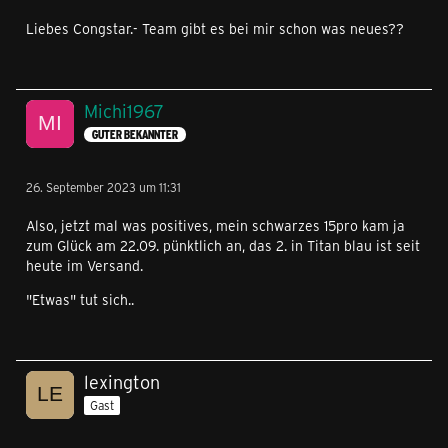
"Endspurt!..." an.
Liebes Congstar.- Team gibt es bei mir schon was neues??
Als ich 30 Minuten später nochmal auf aktualisieren
klickte, änderte es sich wieder zurück auf "Leider ..."
Michi1967
Das ist schon hart, erst die Hoffnung zu schüren und
GUTER BEKANNTER
dann einen wieder runterzuziehen
Aber ich schließe mich
frankyks
an. Danke ans Team!
26. September 2023 um 11:31
Ihr könnt nichts dafür.
Also, jetzt mal was positives, mein schwarzes 15pro kam ja
zum Glück am 22.09. pünktlich an, das 2. in Titan blau ist seit
heute im Versand.
"Etwas" tut sich..
lexington
Gast