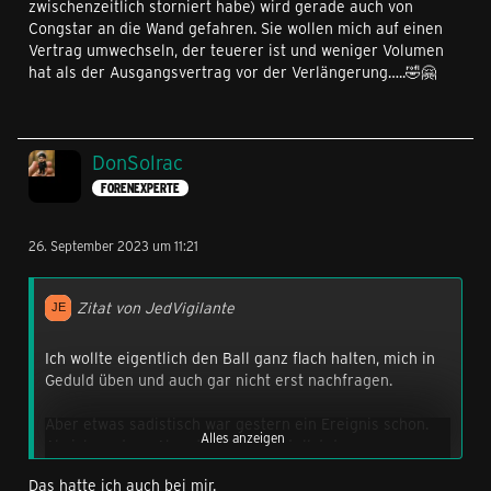
zwischenzeitlich storniert habe) wird gerade auch von
Congstar an die Wand gefahren. Sie wollen mich auf einen
Vertrag umwechseln, der teuerer ist und weniger Volumen
hat als der Ausgangsvertrag vor der Verlängerung…..🤣🤗
DonSolrac
FORENEXPERTE
26. September 2023 um 11:21
Zitat von JedVigilante
Ich wollte eigentlich den Ball ganz flach halten, mich in
Geduld üben und auch gar nicht erst nachfragen.
Aber etwas sadistisch war gestern ein Ereignis schon.
Alles anzeigen
Als ich gestern Abend meinen Bestellstatus
aktualisierte, zeigte die Seite statt "Leider verzögert
Das hatte ich auch bei mir.
sich der Versand deiner Bestellung" plötzlich an: