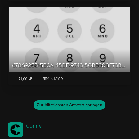
67869255-5BCA-45DF-9743-50B5308F73B2.jpg
71,66 kB
554 × 1.200
Zur hilfreichsten Antwort springen
Conny