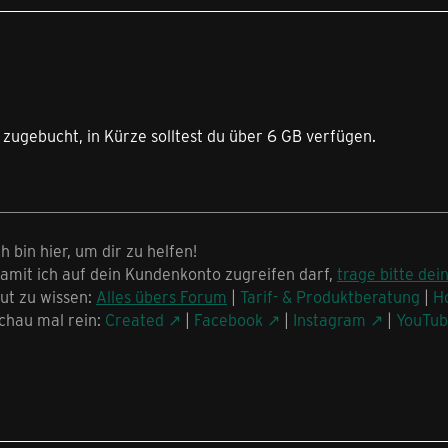
 zugebucht, in Kürze solltest du über 6 GB verfügen.
ch bin hier, um dir zu helfen!
amit ich auf dein Kundenkonto zugreifen darf,
trage bitte dei
ut zu wissen:
Alles übers Forum
|
Tarif- & Produktberatung
|
H
chau mal rein:
Created
|
Facebook
|
Instagram
|
YouTu