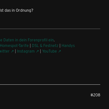
 Ist das in Ordnung?
ne Daten in dein Forenprofil ein
.
Homespot-Tarife
|
DSL & Festnetz
|
Handys
witter
|
Instagram
|
YouTube
#208