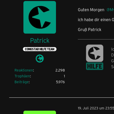
Guten Morgen
M
ich habe dir einen 
Gruß Patrick
Patrick
I
CONGSTAR HILFE TEAM
D
G
S
Reaktionen
2.298
Trophäen
1
Beiträge
5.976
19. Juli 2023 um 23:5