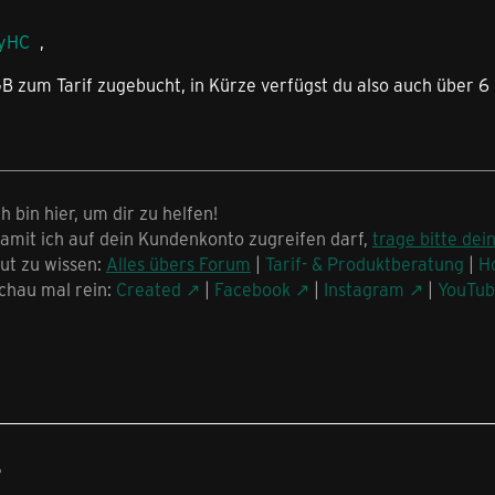
yHC
,
GB zum Tarif zugebucht, in Kürze verfügst du also auch über 
ch bin hier, um dir zu helfen!
amit ich auf dein Kundenkonto zugreifen darf,
trage bitte dei
ut zu wissen:
Alles übers Forum
|
Tarif- & Produktberatung
|
H
chau mal rein:
Created
|
Facebook
|
Instagram
|
YouTu
5