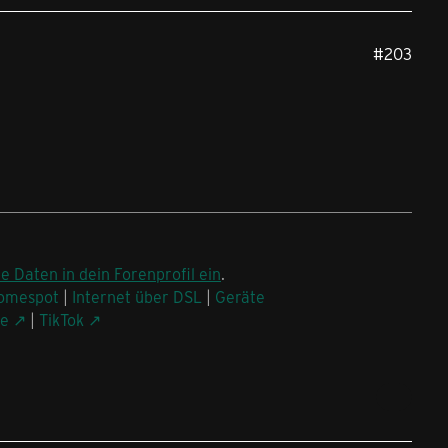
#203
ne Daten in dein Forenprofil ein
.
omespot
|
Internet über DSL
|
Geräte
be
|
TikTok