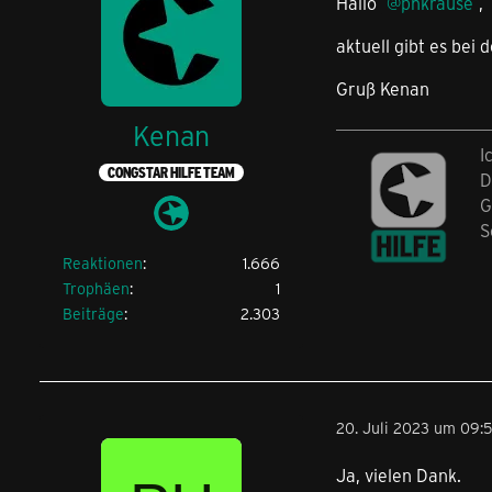
Hallo
phkrause
,
aktuell gibt es bei
Gruß Kenan
Kenan
I
CONGSTAR HILFE TEAM
D
G
S
Reaktionen
1.666
Trophäen
1
Beiträge
2.303
20. Juli 2023 um 09:
Ja, vielen Dank.