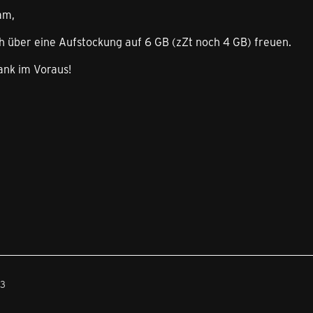
am,
h über eine Aufstockung auf 6 GB (zZt noch 4 GB) freuen.
ank im Voraus!
33