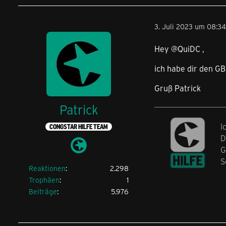
3. Juli 2023 um 08:34
Hey @QuiDC ,
ich habe dir den GB
Gruß Patrick
Patrick
I
CONGSTAR HILFE TEAM
D
G
S
Reaktionen
2.298
Trophäen
1
Beiträge
5.976