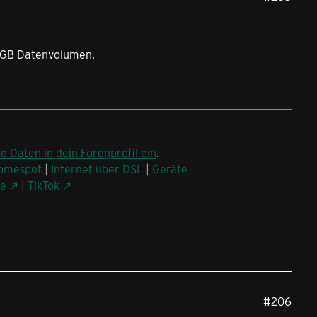
6 GB Datenvolumen.
ne Daten in dein Forenprofil ein
.
omespot
|
Internet über DSL
|
Geräte
be
|
TikTok
#206