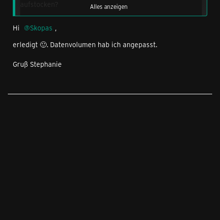
aufstocken?
Alles anzeigen
Hi
Das wäre super.
Skopas
,
erledigt 🙂. Datenvolumen hab ich angepasst.
Vielen Dank.
Gruß Stephanie
ich wünsche euch allen frohe Osterfeiertage mit
hoffentlich besserem Wetter
Gruß
Skopas