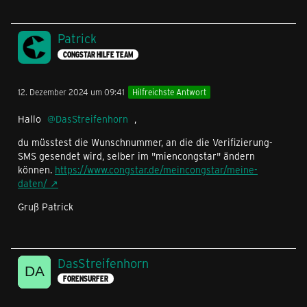
Patrick
CONGSTAR HILFE TEAM
12. Dezember 2024 um 09:41
Hilfreichste Antwort
Hallo
DasStreifenhorn
,
du müsstest die Wunschnummer, an die die Verifizierung-
SMS gesendet wird, selber im "miencongstar" ändern
können.
https://www.congstar.de/meincongstar/meine-
daten/
Gruß Patrick
DasStreifenhorn
FORENSURFER