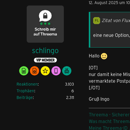
12. August 2025 um 10
Zitat von Flu
eine neue Option,
schlingo
Hallo
VIP MEMBER
[OT]
nur damit keine Mis
vermarktete Postpai
Reaktionen
3.103
[/OT]
Trophäen
6
Beiträge
2.311
Gruß Ingo
Threema - Sicherer
Was macht Threem
Meine Threema-ID