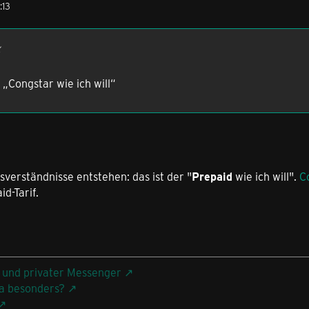
:13
x
 „Congstar wie ich will“
sverständnisse entstehen: das ist der "
Prepaid
wie ich will".
C
d-Tarif.
 und privater Messenger
a besonders?