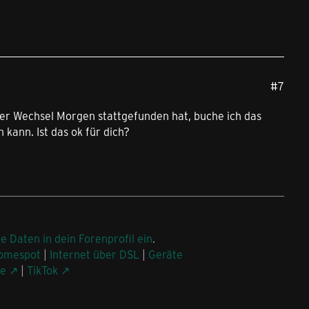
#7
der Wechsel Morgen stattgefunden hat, buche ich das
 kann. Ist das ok für dich?
ne Daten in dein Forenprofil ein
.
omespot
|
Internet über DSL
|
Geräte
be
|
TikTok