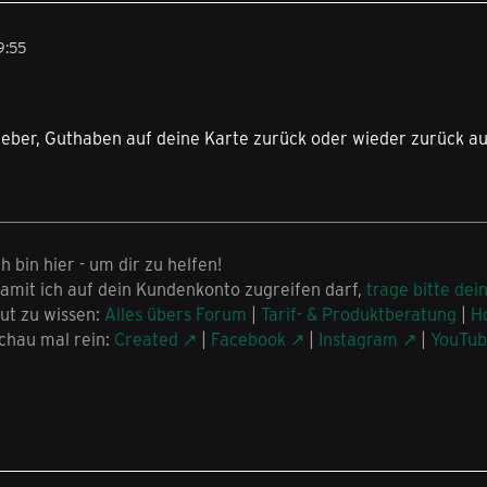
9:55
lieber, Guthaben auf deine Karte zurück oder wieder zurück a
ch bin hier - um dir zu helfen!
amit ich auf dein Kundenkonto zugreifen darf,
trage bitte dei
ut zu wissen:
Alles übers Forum
|
Tarif- & Produktberatung
|
H
chau mal rein:
Created
|
Facebook
|
Instagram
|
YouTu