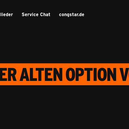
lieder
Service Chat
congstar.de
R ALTEN OPTION V