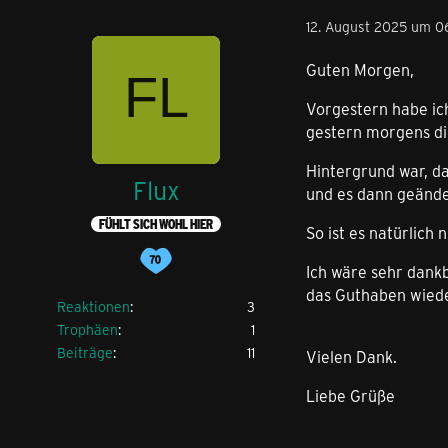
12. August 2025 um 0
Guten Morgen,
Vorgestern habe ich
gestern morgens die
Hintergrund war, da
Flux
und es dann geände
FÜHLT SICH WOHL HIER
So ist es natürlich 
Ich wäre sehr dank
das Guthaben wiede
Reaktionen
3
Trophäen
1
Beiträge
11
Vielen Dank.
Liebe Grüße