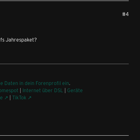
#4
ufs Jahrespaket?
ne Daten in dein Forenprofil ein
.
omespot
|
Internet über DSL
|
Geräte
be
|
TikTok