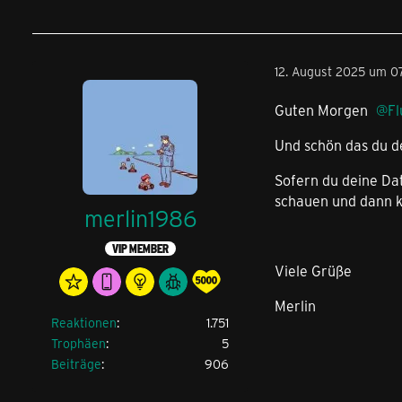
12. August 2025 um 07
Guten Morgen
Fl
Und schön das du d
Sofern du deine Da
schauen und dann kl
merlin1986
VIP MEMBER
Viele Grüße
Merlin
Reaktionen
1.751
Trophäen
5
Beiträge
906