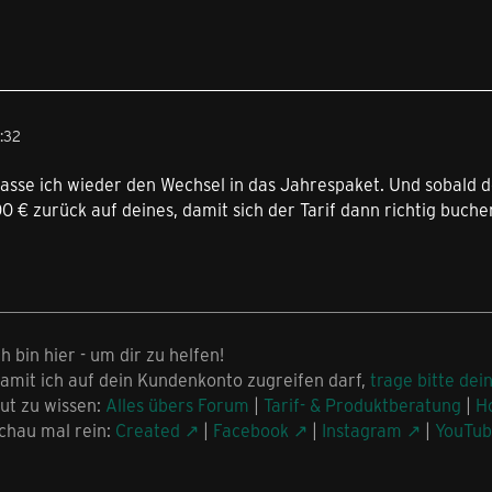
:32
asse ich wieder den Wechsel in das Jahrespaket. Und sobald 
 € zurück auf deines, damit sich der Tarif dann richtig buchen
ch bin hier - um dir zu helfen!
amit ich auf dein Kundenkonto zugreifen darf,
trage bitte dei
ut zu wissen:
Alles übers Forum
|
Tarif- & Produktberatung
|
H
chau mal rein:
Created
|
Facebook
|
Instagram
|
YouTu