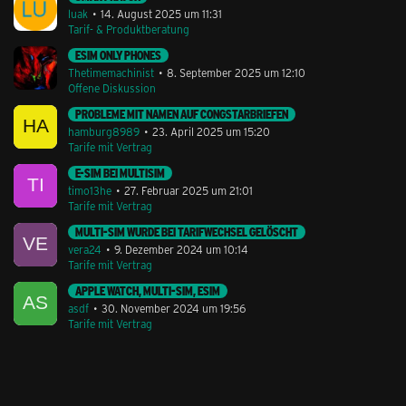
luak
14. August 2025 um 11:31
Tarif- & Produktberatung
ESIM ONLY PHONES
Thetimemachinist
8. September 2025 um 12:10
Offene Diskussion
PROBLEME MIT NAMEN AUF CONGSTARBRIEFEN
hamburg8989
23. April 2025 um 15:20
Tarife mit Vertrag
E-SIM BEI MULTISIM
timo13he
27. Februar 2025 um 21:01
Tarife mit Vertrag
MULTI-SIM WURDE BEI TARIFWECHSEL GELÖSCHT
vera24
9. Dezember 2024 um 10:14
Tarife mit Vertrag
APPLE WATCH, MULTI-SIM, ESIM
asdf
30. November 2024 um 19:56
Tarife mit Vertrag
Stil ändern