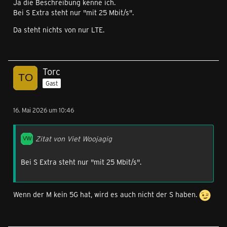
15,00 € statt 17,00 € monatlich
Ja die Beschreibung kenne ich.
Bei S Extra steht nur "mit 25 Mbit/s".
Da steht nichts von nur LTE.
Torc
Gast
16. Mai 2026 um 10:46
Zitat von Viet Woojagig
Bei S Extra steht nur "mit 25 Mbit/s".
Wenn der M kein 5G hat, wird es auch nicht der S haben.