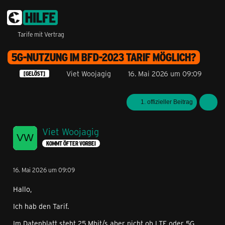
Tarife mit Vertrag
5G-NUTZUNG IM BFD-2023 TARIF MÖGLICH?
Viet Woojagig
16. Mai 2026 um 09:09
[GELÖST]
1. offizieller Beitrag
Viet Woojagig
KOMMT ÖFTER VORBEI
16. Mai 2026 um 09:09
Hallo,
Ich hab den Tarif.
Im Datenblatt steht 25 Mbit/s aber nicht ob LTE oder 5G.