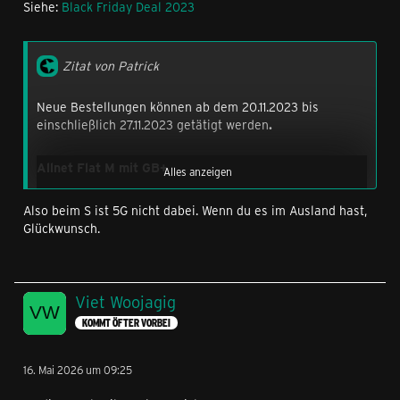
Siehe:
Black Friday Deal 2023
Zitat von Patrick
Neue Bestellungen können ab dem 20.11.2023 bis
einschließlich 27.11.2023 getätigt werden
.
Allnet Flat M mit GB+
Alles anzeigen
Also beim S ist 5G nicht dabei. Wenn du es im Ausland hast,
44 GB statt 10 GB inkl. LTE 50
Glückwunsch.
buchbar mit und ohne Laufzeit
ohne einmalige Bereitstellungsgebühr
22,00 € monatlich
Viet Woojagig
Allnet Flat S Extra mit GB+
KOMMT ÖFTER VORBEI
15 GB statt 8 GB mit 25 Mbit/s
buchbar mit und ohne Laufzeit
16. Mai 2026 um 09:25
ohne einmalige Bereitstellungsgebühr