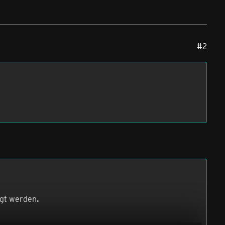
#2
igt werden
.