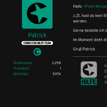
Hallo
Viet Wooja
z.Zt. hast du kein 
werden.
Gerne bestelle ich d
Patrick
Im Moment steht di
CONGSTAR HILFE TEAM
Gruß Patrick
Reaktionen
2.298
I
Trophäen
1
D
Beiträge
5.976
G
S