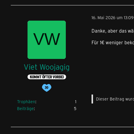
16. Mai 2026 um 13:09
Danke, aber das wä
Für 1€ weniger bek
Viet Woojagig
KOMMT ÖFTER VORBEI
Dieser Beitrag wurd
Trophäen
1
Beiträge
5