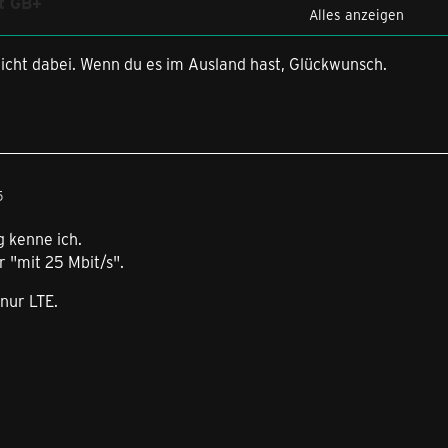
it GB+
Alles anzeigen
 inkl. LTE 50
nicht dabei. Wenn du es im Ausland hast, Glückwunsch.
ohne Laufzeit
ereitstellungsgebühr
h
tra mit GB+
5
mit 25 Mbit/s
 kenne ich.
ohne Laufzeit
r "mit 25 Mbit/s".
ereitstellungsgebühr
 nur LTE.
00 € monatlich