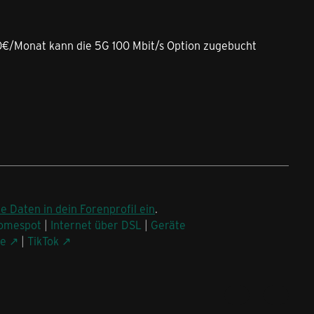
,00€/Monat kann die 5G 100 Mbit/s Option zugebucht
ne Daten in dein Forenprofil ein
.
omespot
|
Internet über DSL
|
Geräte
be
|
TikTok