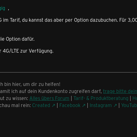
gig
,
5G im Tarif, du kannst das aber per Option dazubuchen. Für 3
ie Option dafür.
r 4G/LTE zur Verfügung.
ch bin hier, um dir zu helfen!
amit ich auf dein Kundenkonto zugreifen darf,
trage bitte dei
ut zu wissen:
Alles übers Forum
|
Tarif- & Produktberatung
|
H
chau mal rein:
Created
|
Facebook
|
Instagram
|
YouTu