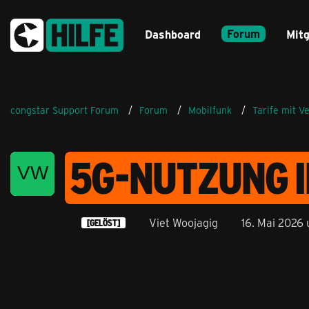
Forum
Dashboard
Mitg
congstar Support Forum
Forum
Mobilfunk
Tarife mit V
5G-NUTZUNG I
Viet Woojagig
16. Mai 2026
[GELÖST]