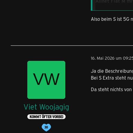
Allnet Flat M m
44 GB statt 10 GB
Also beim S ist 5G 
buchbar mit und 
ohne einmalige B
22,00 € monatlic
Allnet Flat S Ex
16. Mai 2026 um 09:2
15 GB statt 8 GB 
Ja die Beschreibung
buchbar mit und 
Bei S Extra steht nu
ohne einmalige B
Da steht nichts von
15,00 € statt 17,
Viet Woojagig
KOMMT ÖFTER VORBEI