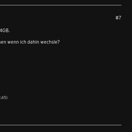
#7
34GB.
men wenn ich dahin wechsle?
3:45
)