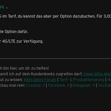
gig
,
5G im Tarif, du kannst das aber per Option dazubuchen. Für 3
ie Option dafür.
r 4G/LTE zur Verfügung.
ch bin hier, um dir zu helfen!
amit ich auf dein Kundenkonto zugreifen darf,
trage bitte dei
ut zu wissen:
Alles übers Forum
|
Tarif- & Produktberatung
|
H
chau mal rein:
Created
|
Facebook
|
Instagram
|
YouTu