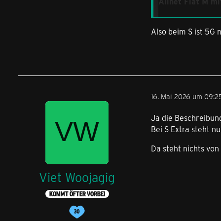
Allnet Flat M m
44 GB statt 10 GB
Also beim S ist 5G 
buchbar mit und 
ohne einmalige B
22,00 € monatlic
Allnet Flat S Ex
16. Mai 2026 um 09:2
15 GB statt 8 GB 
Ja die Beschreibung
buchbar mit und 
Bei S Extra steht nu
ohne einmalige B
Da steht nichts von
15,00 € statt 17,
Viet Woojagig
KOMMT ÖFTER VORBEI