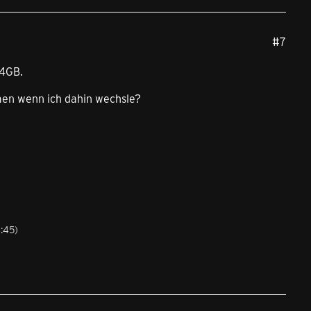
#7
34GB.
men wenn ich dahin wechsle?
3:45
)