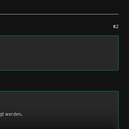
#2
igt werden
.