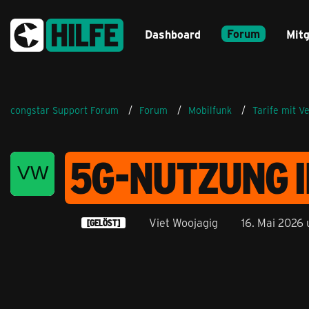
Forum
Dashboard
Mitg
congstar Support Forum
Forum
Mobilfunk
Tarife mit V
5G-NUTZUNG I
Viet Woojagig
16. Mai 2026
[GELÖST]