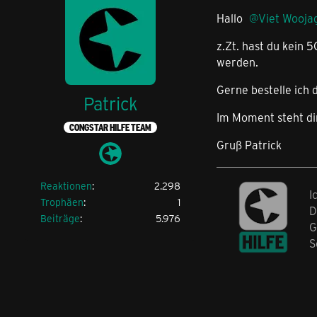
Hallo
Viet Wooja
z.Zt. hast du kein 
werden.
Gerne bestelle ich d
Patrick
Im Moment steht di
CONGSTAR HILFE TEAM
Gruß Patrick
Reaktionen
2.298
I
Trophäen
1
D
Beiträge
5.976
G
S