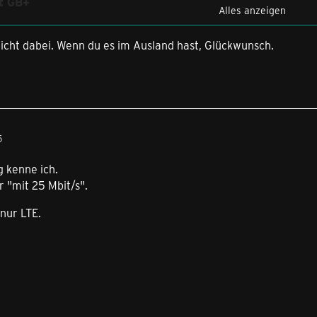
it GB+
Alles anzeigen
 inkl. LTE 50
nicht dabei. Wenn du es im Ausland hast, Glückwunsch.
ohne Laufzeit
ereitstellungsgebühr
h
tra mit GB+
5
mit 25 Mbit/s
 kenne ich.
ohne Laufzeit
r "mit 25 Mbit/s".
ereitstellungsgebühr
 nur LTE.
00 € monatlich