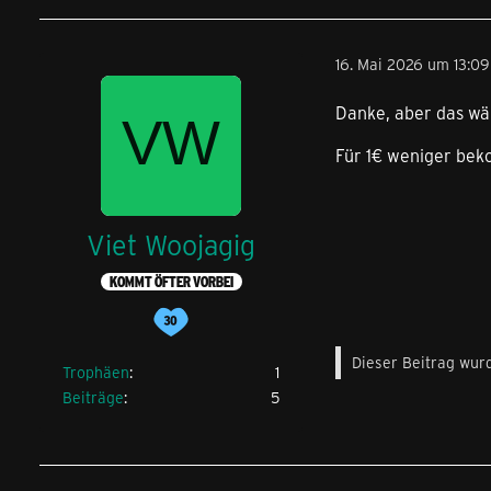
16. Mai 2026 um 13:09
Danke, aber das wä
Für 1€ weniger bek
Viet Woojagig
KOMMT ÖFTER VORBEI
Dieser Beitrag wurd
Trophäen
1
Beiträge
5