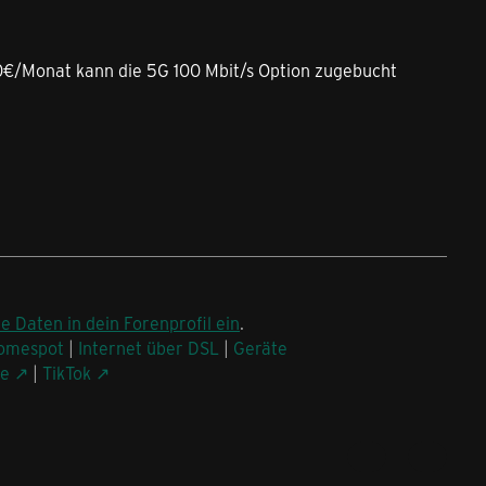
,00€/Monat kann die 5G 100 Mbit/s Option zugebucht
ne Daten in dein Forenprofil ein
.
omespot
|
Internet über DSL
|
Geräte
be
|
TikTok