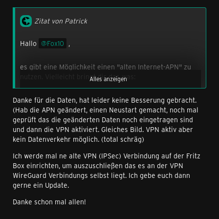
Zitat von Patrick
Hallo
Fox10
,
es gibt eine Möglichkeit einen "alten Internet-APN" zu
nutzen. Vielleicht bringt dir das was:
Alles anzeigen
Danke für die Daten, hat leider keine Besserung gebracht.
Name: Congstar Internet
(Hab die APN geändert, einen Neustart gemacht, noch mal
APN: internet.telekom
geprüft das die geänderten Daten noch eingetragen sind
Proxy: keine Eingabe
und dann die VPN aktiviert. Gleiches Bild. VPN aktiv aber
Port: keine Eingabe
kein Datenverkehr möglich. (total schräg)
Benutzername: congstar
Passwort: cs
Ich werde mal ne alte VPN (IPSec) Verbindung auf der Fritz
MCC: 262
Trage das ein was geht...
Box einrichten, um auszuschließen das es an der VPN
MNC: 01
WireGuard Verbindungs selbst liegt. Ich gebe euch dann
Authentifizierungstyp: PAP
gerne ein Update.
Teste das gerne mal gegen.
APN-typ: default,supl
Danke schon mal allen!
Gruß Patrick