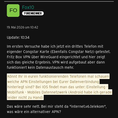
Fox10
FORENKENNER
19. Mai 2026 um 10:42
Update: 10:34
Im ersten Versuche habe ich jetzt ein drittes Telefon mit
eigender Congstar Karte (Ebenfalls Congstar Netz) getestet.
Fritz Box VPN über WireGuard eingerichtet und hier zeigt
sich das gleiche Ergebnis. VPN wird aufgebaut aber dann
funktioniert kein Datenaustausch mehr.
Könnt Ihr in euren funktionierenden Telefonen mal schauen
welche APN Einstellungen bei Eurer Datenverbindung
hinterlegt sind? Bei IOS findet man das unter: Einstellung -
Mobilfunk - Mobiles Datennetzwerk (Android habe ich gerade
leider nicht zu Hand)
Das wäre sehr nett. Bei mir steht da "internet.v6.telekom",
was wäre ein alternativer APN?