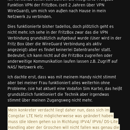
Funktion VPN der FritzBox. (seit 2 Jahren über VPN
WireGuard), um mich von außen nach Hause in mein
Netzwerk zu verbinden.
Dies funktionierte bisher tadellos, doch plötzlich geht es
nicht mehr. Ich sehe in der FritzBox zwar das die VPN
Verbindung grundsätzlich aufgebaut wurde (User wird in der
Fritz Box über die WireGuard Verbindung als aktiv
angezeigt) aber es findet keinerlei Datentransfer statt.
Bedeutet, ich kann nicht auf die FritzBox zugreifen oder
anderweitige Kommunikation laufen lassen z.B. Zugriff auf
NAS/ Netzwerk etc.
Ich dachte erst, dass was mit meinem Handy nicht stimmt
aber bei meiner Frau funktioniert alles weiterhin ohne
Probleme. (sie hat aktuell eine Vodafon Sim Karte), das heißt
grundsätzlich funktioniert die Technik aber irgendwas
stimmt über meinen Zugangsweg nicht mehr.
Mein konkreter verdacht liegt daher nun, dass sich im
Congstar LTE Netz möglicherweise was geändert haben
muss (die Ideen gehen so in Richtung: IPV4/ IPV6/ DS-Lite
Handling aber der Groschen will nicht fallen was genau die