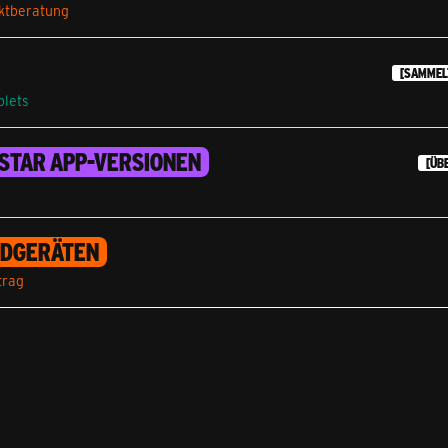
uktberatung
[SAMMEL
blets
STAR APP-VERSIONEN
[ÜB
p
ENDGERÄTEN
trag