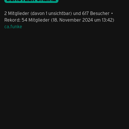
2 Mitglieder (davon 1 unsichtbar) und 617 Besucher
Rekord: 54 Mitglieder (
18. November 2024 um 13:42
)
ca.funke
congstar Shop
Hilfe & 
Lieferung & Zahlung
Hilfe & Servi
Tarife mit Vertrag
Kontakt
Monatlich kündbare Handyverträge
Newsletter
Prepaid
Feedback
Handys & Smartphones
FAQ
Internet
Support For
Produktinformationsblätter
Roaming