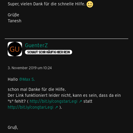
Super, vielen Dank für die schnelle Hilfe.
Grüße
Tanesh
GuenterZ
SCHAUT SEHR HÄUFIG HIER REIN
3. November 2019 um 10:24
Hallo
@Max S.
schon mal Danke für die Hilfe.
Der Link funktioniert leider nicht, kann es sein, dass da ein
"s" fehlt? (
http://bit.ly/congstarLegi
statt
http://bit.ly/congtarLegi
).
Gruß,