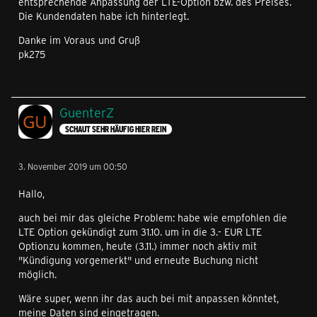
entsprechende Anpassung der LTE-Option bzw. des Preises.
Die Kundendaten habe ich hinterlegt.
Danke im Voraus und Gruß
pk275
GuenterZ
SCHAUT SEHR HÄUFIG HIER REIN
3. November 2019 um 00:50
Hallo,
auch bei mir das gleiche Problem: habe wie empfohlen die
LTE Option gekündigt zum 31.10. um in die 3.- EUR LTE
Optionzu kommen, heute (3.11.) immer noch aktiv mit
"Kündigung vorgemerkt" und erneute Buchung nicht
möglich.
Wäre super, wenn ihr das auch bei mit anpassen könntet,
meine Daten sind eingetragen.