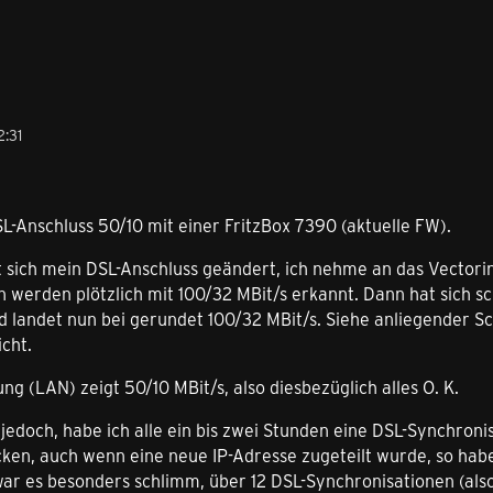
2:31
L-Anschluss 50/10 mit einer FritzBox 7390 (aktuelle FW).
t sich mein DSL-Anschluss geändert, ich nehme an das Vectori
 werden plötzlich mit 100/32 MBit/s erkannt. Dann hat sich sc
nd landet nun bei gerundet 100/32 MBit/s. Siehe anliegender 
cht.
g (LAN) zeigt 50/10 MBit/s, also diesbezüglich alles O. K.
 jedoch, habe ich alle ein bis zwei Stunden eine DSL-Synchroni
cken, auch wenn eine neue IP-Adresse zugeteilt wurde, so hab
ar es besonders schlimm, über 12 DSL-Synchronisationen (als