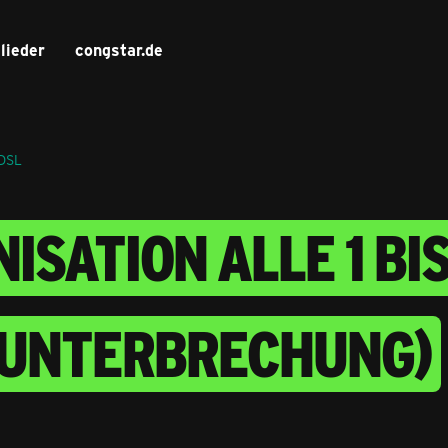
lieder
congstar.de
 DSL
SATION ALLE 1 BIS
UNTERBRECHUNG)