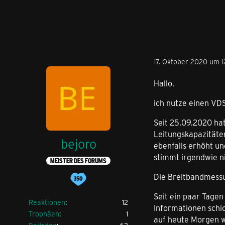
17. Oktober 2020 um 1
Hallo,
ich nutze einen VDS
Seit 25.09.2020 ha
Leitungskapazitäten
bejoro
ebenfalls erhöht u
stimmt irgendwie ni
MEISTER DES FORUMS
Die Breitbandmessun
Seit ein paar Tagen
Reaktionen
12
Informationen schi
Trophäen
1
auf heute Morgen w