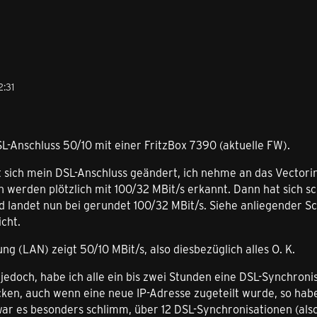
2:31
L-Anschluss 50/10 mit einer FritzBox 7390 (aktuelle FW).
t sich mein DSL-Anschluss geändert, ich nehme an das Vectori
 werden plötzlich mit 100/32 MBit/s erkannt. Dann hat sich sc
nd landet nun bei gerundet 100/32 MBit/s. Siehe anliegender 
cht.
g (LAN) zeigt 50/10 MBit/s, also diesbezüglich alles O. K.
 jedoch, habe ich alle ein bis zwei Stunden eine DSL-Synchroni
cken, auch wenn eine neue IP-Adresse zugeteilt wurde, so hab
ar es besonders schlimm, über 12 DSL-Synchronisationen (als