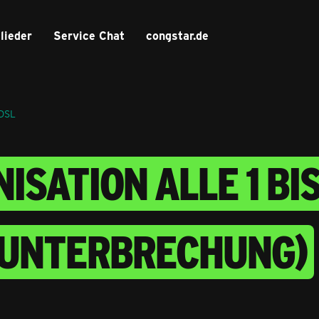
lieder
Service Chat
congstar.de
 DSL
SATION ALLE 1 BIS
UNTERBRECHUNG)