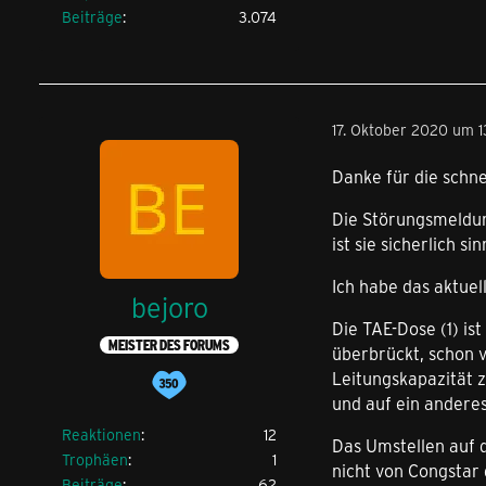
Beiträge
3.074
17. Oktober 2020 um 1
Danke für die schn
Die Störungsmeldung
ist sie sicherlich s
Ich habe das aktue
bejoro
Die TAE-Dose (1) is
MEISTER DES FORUMS
überbrückt, schon v
Leitungskapazität z
und auf ein anderes
Reaktionen
12
Das Umstellen auf d
Trophäen
1
nicht von Congstar 
Beiträge
62