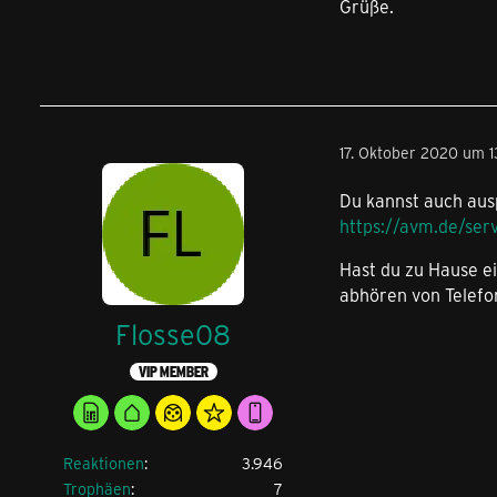
Grüße.
17. Oktober 2020 um 1
Du kannst auch ausp
https://avm.de/ser
Hast du zu Hause e
abhören von Telefo
Flosse08
VIP MEMBER
Reaktionen
3.946
Trophäen
7