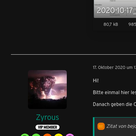
80,7 kB
985
17. Oktober 2020 um 1
Hi!
Bitte einmal hier l
Danach geben die C
Zyrous
Zitat von bej
VIP MEMBER