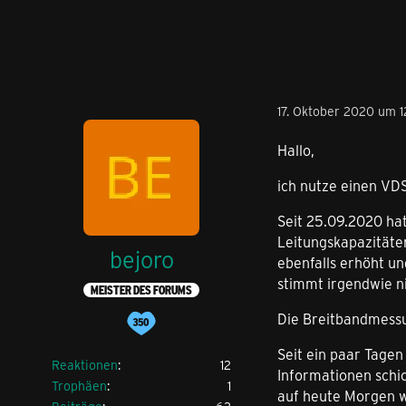
17. Oktober 2020 um 1
Hallo,
ich nutze einen VDS
Seit 25.09.2020 ha
Leitungskapazitäten
bejoro
ebenfalls erhöht u
stimmt irgendwie ni
MEISTER DES FORUMS
Die Breitbandmessun
Seit ein paar Tagen
Reaktionen
12
Informationen schi
Trophäen
1
auf heute Morgen w