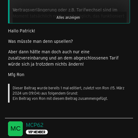
Vertragsverlängerung oder z.B. Tarifwechsel sind im
Moment tatsächlich noch nicht möglich, das funktioniert
Alles anzeigen
erst nach den ersten 6 Monaten der Laufzeit. Upsell
hingegen könnte sofort geschehen.
Hallo Patrick!
Was müsste man denn upsellen?
Weitere Verträge und somit auch Partnerkartentarife
kannst du über uns natürlich sofort abschließen.
Aber dann hätte man doch auch nur eine
zusatzvereinbarung und an dem abgeschlossenen Tarif
würde sich ja trotzdem nichts ändern!
Auch eine Kündigung wäre über uns möglich.
Mfg Ron
Das hat aber nichts mit dem Nicht gewährten
Kombivorteil zu tun, das liegt, wie
MCP62
schrieb, mit
Dieser Beitrag wurde bereits 1 mal editiert, zuletzt von
Ron
(
15. März
den nicht von uns gegebenen Rabatten im Händlertarif
2024 um 09:04
) aus folgendem Grund:
zusammen.
Ein Beitrag von Ron mit diesem Beitrag zusammengefügt.
Gruß Patrick
MCP62
VIP MEMBER