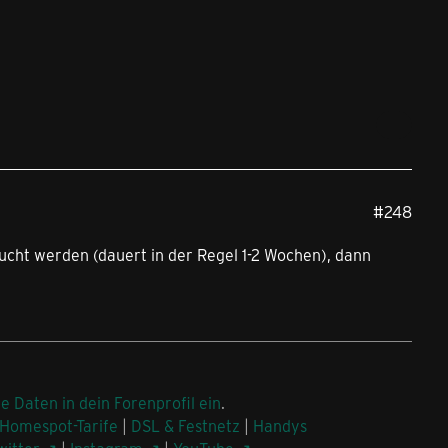
#248
ucht werden (dauert in der Regel 1-2 Wochen), dann
ne Daten in dein Forenprofil ein
.
Homespot-Tarife
|
DSL & Festnetz
|
Handys