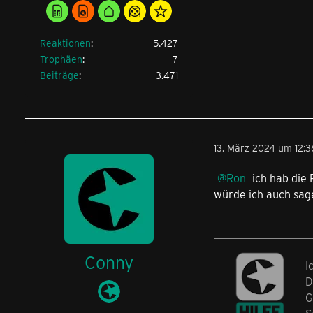
Reaktionen
5.427
Trophäen
7
Beiträge
3.471
13. März 2024 um 12:3
Ron
ich hab die 
würde ich auch sage
Conny
I
D
G