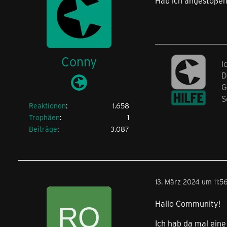
Hab ich angestoße
Conny
I
D
G
S
Reaktionen
1.658
Trophäen
1
Beiträge
3.087
13. März 2024 um 11:5
Hallo Community!
Ich hab da mal eine