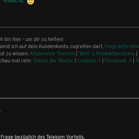
n
Sascha.
ch bin hier - um dir zu helfen!
amit ich auf dein Kundenkonto zugreifen darf,
trage bitte dei
ut zu wissen:
Allgemeine Themen
|
Tarif- & Produktberatung
|
chau mal rein:
Thema der Woche
|
Created
|
Facebook
|
T
6
 Frage bezüglich des Telekom Vorteils.