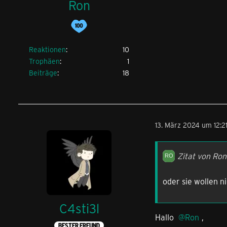
Ron
Reaktionen
10
Trophäen
1
Beiträge
18
13. März 2024 um 12:2
Zitat von Ron
oder sie wollen n
C4sti3l
Hallo
Ron
,
BESTER FREUND