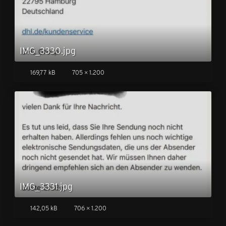
IMG_3330.jpg
169,77 kB
705 × 1.200
IMG_3331.jpg
142,05 kB
706 × 1.200