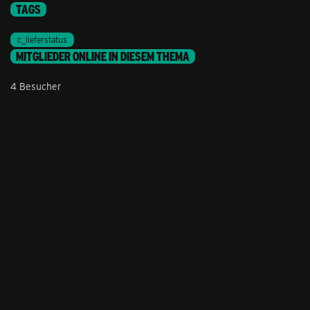
TAGS
c_lieferstatus
MITGLIEDER ONLINE IN DIESEM THEMA
4 Besucher
Stil ändern
Lieferung & Zahlung
Hilfe & Service
Kontakt
Newsletter
Feedback