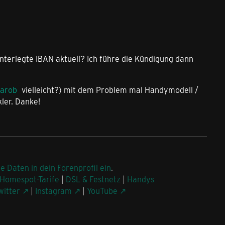
interlegte IBAN aktuell? Ich führe die Kündigung dann
arob
vielleicht?) mit dem Problem mal Handymodell /
ler. Danke!
ne Daten in dein Forenprofil ein
.
Homespot-Tarife
|
DSL & Festnetz
|
Handys
witter
|
Instagram
|
YouTube