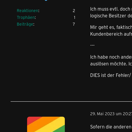
Ich muss evtl. doch
Reaktionen
2
logische Besitzer de
Trophäen
1
Beiträge
7
Mir geht es, fakti
Kundenbereich auf
---
Ich habe noch ander
auslösen möchte. I
DIES ist der Fehler/
29. Mai 2023 um 20:2
Sofern die anderen K