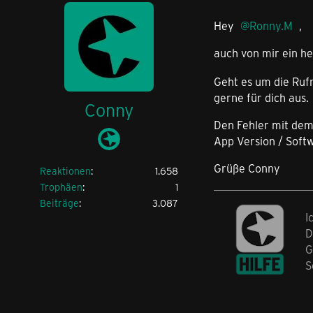
Hey
Ronny.M
,
auch von mir ein he
Geht es um die Rufn
gerne für dich aus.
Conny
Den Fehler mit dem
App Version / Soft
Grüße Conny
Reaktionen
1.658
Trophäen
1
Beiträge
3.087
I
D
G
S