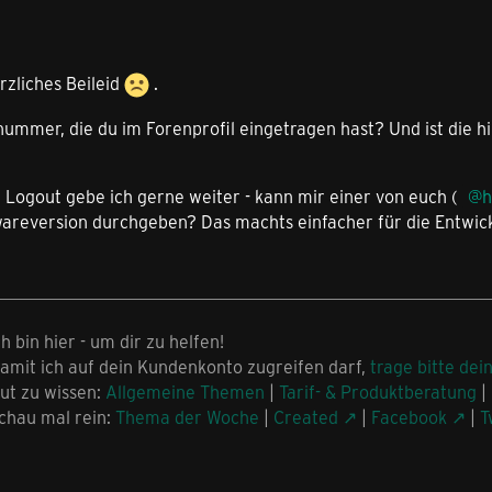
rzliches Beileid
.
ummer, die du im Forenprofil eingetragen hast? Und ist die h
 Logout gebe ich gerne weiter - kann mir einer von euch (
h
wareversion durchgeben? Das machts einfacher für die Entwick
ch bin hier - um dir zu helfen!
amit ich auf dein Kundenkonto zugreifen darf,
trage bitte dei
ut zu wissen:
Allgemeine Themen
|
Tarif- & Produktberatung
|
chau mal rein:
Thema der Woche
|
Created
|
Facebook
|
T