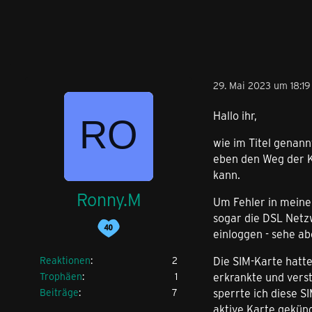
29. Mai 2023 um 18:19
Hallo ihr,
wie im Titel genann
eben den Weg der K
kann.
Ronny.M
Um Fehler in meine
sogar die DSL Netzw
einloggen - sehe a
Reaktionen
2
Die SIM-Karte hatte
Trophäen
1
erkrankte und verst
Beiträge
7
sperrte ich diese 
aktive Karte gekünd