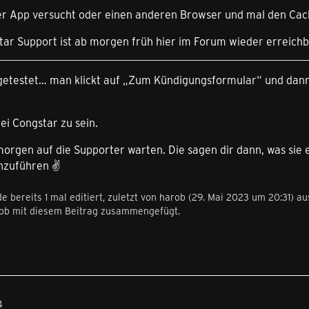
der App versucht oder einen anderen Browser und mal den Cac
star Support ist ab morgen früh hier im Forum wieder erreichba
 getestet… man klickt auf „Zum Kündigungsformular“ und dann
ei Congstar zu sein.
morgen auf die Supporter warten. Die sagen dir dann, was sie 
hzuführen ✌️
e bereits 1 mal editiert, zuletzt von
harob
(
29. Mai 2023 um 20:31
) a
rob mit diesem Beitrag zusammengefügt.
4