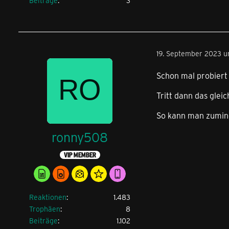
Beiträge
3
19. September 2023 u
Schon mal probiert
Tritt dann das gle
So kann man zumind
ronny508
VIP MEMBER
Reaktionen
1.483
Trophäen
8
Beiträge
1.102