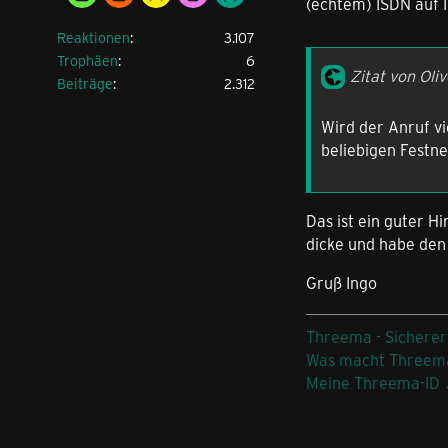
(echtem) ISDN auf I
Reaktionen
3.107
Trophäen
6
Zitat von Oliv
Beiträge
2.312
Wird der Anruf vi
beliebigen Festne
Das ist ein guter H
dicke und habe den
Gruß Ingo
Threema - Sicherer
Was macht Threem
Meine Threema-ID