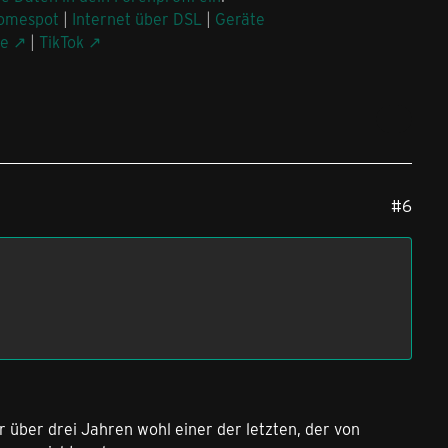
omespot
|
Internet über DSL
|
Geräte
be
|
TikTok
#6
r über drei Jahren wohl einer der letzten, der von