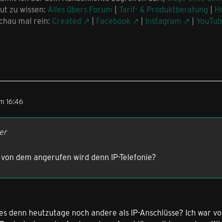
ut zu wissen:
Alles übers Forum
|
Tarif- & Produktberatung
|
H
chau mal rein:
Created
|
Facebook
|
Instagram
|
YouTu
m 16:46
er
, von dem angerufen wird denn IP-Telefonie?
t es denn heutzutage noch andere als IP-Anschlüsse? Ich war vo