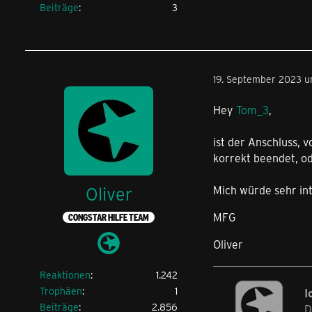
Beiträge
3
19. September 2023 um
Hey
Tom_3
,
ist der Anschluss, 
korrekt beendet, od
Oliver
Mich würde sehr int
MFG
CONGSTAR HILFE TEAM
Oliver
Reaktionen
1.242
Trophäen
1
I
Beiträge
2.856
D