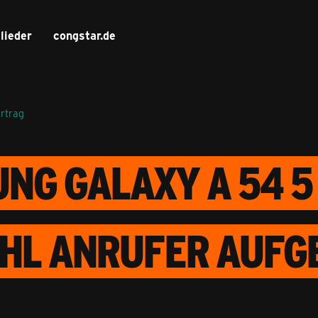
lieder
congstar.de
ertrag
NG GALAXY A 54 5 
HL ANRUFER AUFG