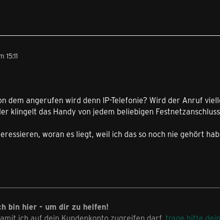
 15:11
von dem angerufen wird denn IP-Telefonie? Wird der Anruf viell
er klingelt das Handy von jedem beliebigen Festnetzanschluss
eressieren, woran es liegt, weil ich das so noch nie gehört ha
ch bin hier - um dir zu helfen!
amit ich auf dein Kundenkonto zugreifen darf,
trage bitte dei