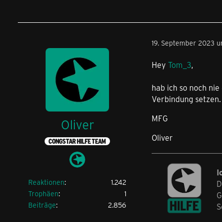
19. September 2023 u
Hey
Tom_3
,
hab ich so noch nie
Verbindung setzen.
MFG
Oliver
Oliver
CONGSTAR HILFE TEAM
I
Reaktionen
1.242
D
Trophäen
1
G
Beiträge
2.856
S