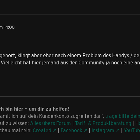
m 14:00
 gehört, klingt aber eher nach einem Problem des Handys / der
 Vielleicht hat hier jemand aus der Community ja noch eine a
ch bin hier - um dir zu helfen!
amit ich auf dein Kundenkonto zugreifen darf,
trage bitte dei
ut zu wissen:
Alles übers Forum
|
Tarif- & Produktberatung
|
H
chau mal rein:
Created
|
Facebook
|
Instagram
|
YouTu