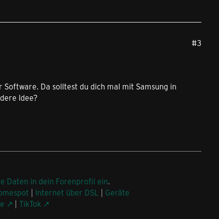
#3
 Software. Da solltest du dich mal mit Samsung in
ndere Idee?
ne Daten in dein Forenprofil ein
.
omespot
|
Internet über DSL
|
Geräte
be
|
TikTok