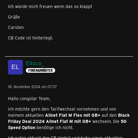
Ich würde mich freuen wenn das so klappt
Grüße
Carsten
CB Code ist hinterlegt.
Elloco_
FORENANWÄRTER
18. November 2024 um 07:37
Hallo congstar Team,
ich möchte gern den Tarifwechsel vornehmen und von
meinem aktuellen
Allnet Flat M Flex mit GB+
auf den
Black
Friday Deal 2024 Allnet Flat M mit GB+
wechseln. Die
5G
Speed Option
benötige ich nicht.
Ich nutze aktuell den CB Vorteil und habe einen aktuellen