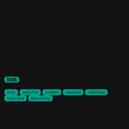
TAGS
deals
Allnet Flat
Angebot
cyberdeal
blackfriday
Cyber Deal
Black Friday
Stil ändern
Lieferung & Zahlung