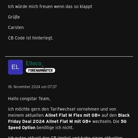
Ich würde mich freuen wenn das so klappt
Grüße
Carsten
CB Code ist hinterlegt.
Elloco_
FORENANWÄRTER
18. November 2024 um 07:37
Hallo congstar Team,
ich möchte gern den Tarifwechsel vornehmen und von
meinem aktuellen
Allnet Flat M Flex mit GB+
auf den
Black
Friday Deal 2024 Allnet Flat M mit GB+
wechseln. Die
5G
Speed Option
benötige ich nicht.
Ich nutze aktuell den CB Vorteil und habe einen aktuellen