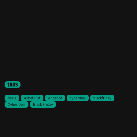
TAGS
deals
Allnet Flat
Angebot
cyberdeal
blackfriday
Cyber Deal
Black Friday
Stil ändern
Lieferung & Zahlung