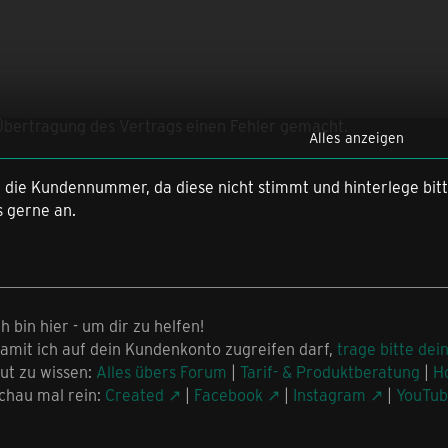
 Übertragung des Vertrags einen Fehler gemacht.
Alles anzeigen
e Partnerkarte deaktiviert, was zu einer höheren monatliche
te die Kundennummer, da diese nicht stimmt und hinterlege bi
s gerne an.
wie ich den ursprünglichen Zustand wiederherstellen kann.
ch bin hier - um dir zu helfen!
artnerkartenverbindung zwischen Eltern und Kind wiederherst
amit ich auf dein Kundenkonto zugreifen darf,
trage bitte dei
ut zu wissen:
Alles übers Forum
|
Tarif- & Produktberatung
|
H
chau mal rein:
Created
|
Facebook
|
Instagram
|
YouTu
trag erst kündigen und dann neu abschließen?