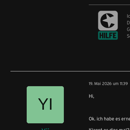
I
D
G
S
19. Mai 2026 um 11:39
Hi,
Ok. ich habe es ern
Klappt es dies mal?