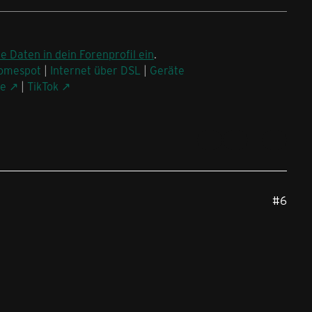
ne Daten in dein Forenprofil ein
.
omespot
|
Internet über DSL
|
Geräte
be
|
TikTok
#6