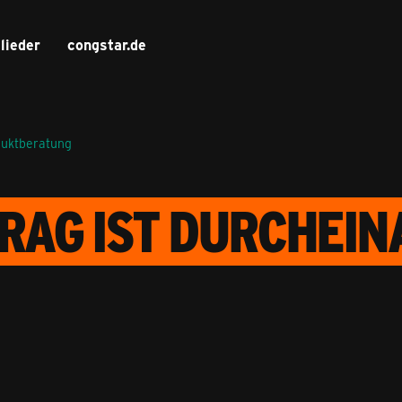
lieder
congstar.de
duktberatung
RAG IST DURCHEI