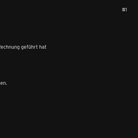
#1
Rechnung geführt hat
len.