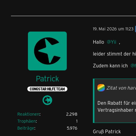
19. Mai 2026 um 11:23
Hallo
Yii
,
leider stimmt der h
Zudem kann ich
Patrick
Zitat von har
CONGSTAR HILFE TEAM
Den Rabatt für e
Vertragsinhaber m
Reaktionen
2.298
Trophäen
1
Beiträge
5.976
Gruß Patrick