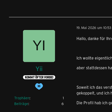
Ich lerne seit Ew
19. Mai 2026 um 10:53
Sorry, falls der T
Hallo, danke für Ihr
Ich wollte eigentl
Yii
aber stattdessen h
KOMMT ÖFTER VORBEI
Soweit ich das ver
gekoppelt, und ich 
Trophäen
1
Die Profil hab ich 
Beiträge
6