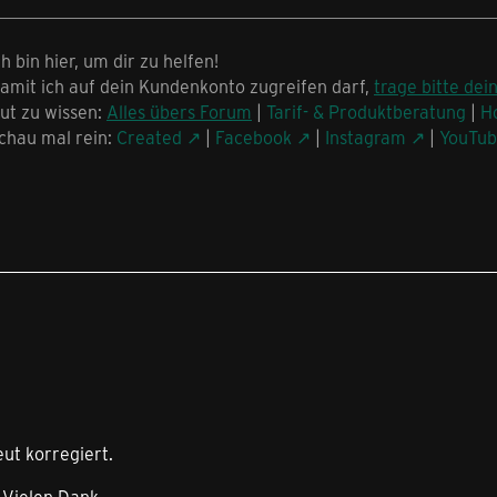
ch bin hier, um dir zu helfen!
amit ich auf dein Kundenkonto zugreifen darf,
trage bitte dei
ut zu wissen:
Alles übers Forum
|
Tarif- & Produktberatung
|
H
chau mal rein:
Created
|
Facebook
|
Instagram
|
YouTu
eut korregiert.
 Vielen Dank.