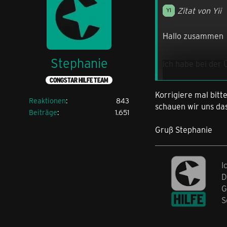
Zitat von Yii
Hallo zusammen
Stephanie
Ich habe bei der
CONGSTAR HILFE TEAM
Dadurch wurde di
Korrigiere mal bit
Reaktionen
843
schauen wir uns da
Beiträge
1.651
Gruß Stephanie
Meine Frage ist, 
I
Ich möchte die P
D
G
S
Muss ich den Ver