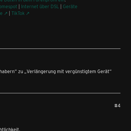
omespot
|
Internet über DSL
|
Geräte
be
|
TikTok
inhabern“ zu „Verlängerung mit vergünstigtem Gerät“
#4
tlichkeit.