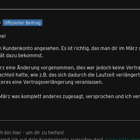
4
Offizieller Beitrag
hel
n Kundenkonto angesehen. Es ist richtig, das man dir im März
rät dazu bekommst.
rz eine Änderung vorgenommen, dies war jedoch keine Vertra
chteil hatte, wie z.B. das sich dadurch die Laufzeit verlänge
teres eine Vertragsverlängerung veranlassen.
März was komplett anderes zugesagt, versprochen und ich ver
ch bin hier - um dir zu helfen!
amit ich auf dein Kundenkonto zugreifen darf,
trage bitte dei