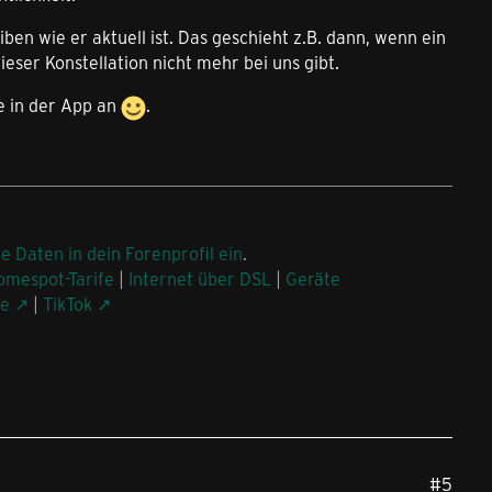
en wie er aktuell ist. Das geschieht z.B. dann, wenn ein
eser Konstellation nicht mehr bei uns gibt.
he in der App an
.
ne Daten in dein Forenprofil ein
.
omespot-Tarife
|
Internet über DSL
|
Geräte
be
|
TikTok
#5