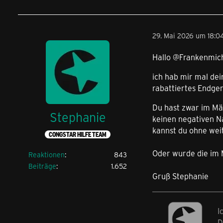
29. Mai 2026 um 18:0
Hallo @Frankenmic
ich hab mir mal dei
rabattiertes Endge
Du hast zwar im Mä
Stephanie
keinen negativen Na
kannst du ohne wei
CONGSTAR HILFE TEAM
Oder wurde die im 
Reaktionen
843
Beiträge
1.652
Gruß Stephanie
I
D