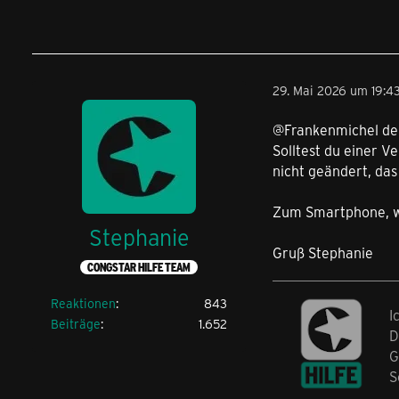
29. Mai 2026 um 19:4
@Frankenmichel der
Solltest du einer V
nicht geändert, das
Zum Smartphone, we
Stephanie
Gruß Stephanie
CONGSTAR HILFE TEAM
Reaktionen
843
I
Beiträge
1.652
D
G
S