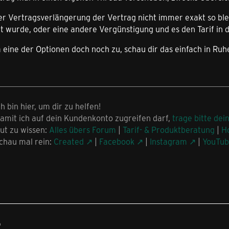
er Vertragsverlängerung der Vertrag nicht immer exakt so bleib
t wurde, oder eine andere Vergünstigung und es den Tarif in di
 ja eine der Optionen doch noch zu, schau dir das einfach in Ru
ch bin hier, um dir zu helfen!
amit ich auf dein Kundenkonto zugreifen darf,
trage bitte dei
ut zu wissen:
Alles übers Forum
|
Tarif- & Produktberatung
|
H
chau mal rein:
Created
|
Facebook
|
Instagram
|
YouTu
9