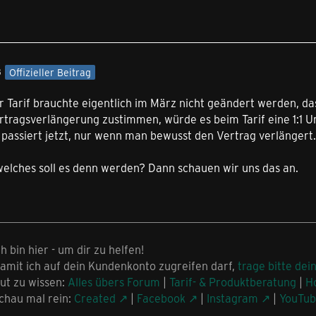
3
Offizieller Beitrag
 Tarif brauchte eigentlich im März nicht geändert werden, 
ertragsverlängerung zustimmen, würde es beim Tarif eine 1:1 U
 passiert jetzt, nur wenn man bewusst den Vertrag verlängert.
lches soll es denn werden? Dann schauen wir uns das an.
ch bin hier - um dir zu helfen!
amit ich auf dein Kundenkonto zugreifen darf,
trage bitte dei
ut zu wissen:
Alles übers Forum
|
Tarif- & Produktberatung
|
H
chau mal rein:
Created
|
Facebook
|
Instagram
|
YouTu