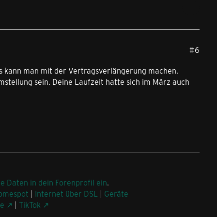
#6
das kann man mit der Vertragsverlängerung machen.
mstellung sein. Deine Laufzeit hatte sich im März auch
ne Daten in dein Forenprofil ein
.
omespot
|
Internet über DSL
|
Geräte
be
|
TikTok