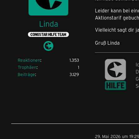
Leider kann bei ein
Aktionstarif gebuch
Linda
Vielleicht sagt dir
CONGSTAR HILFE TEAM
Gruß Linda
Reaktionen
1.353
I
Trophäen
1
D
Beiträge
3.129
G
S
29. Mai 2026 um 19:2