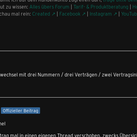
ut zu wissen:
Alles übers Forum
|
Tarif- & Produktberatung
|
H
chau mal rein:
Created
|
Facebook
|
Instagram
|
YouTu
ifwechsel mit drei Nummern / drei Verträgen / zwei Vertrags
Offizieller Beitrag
hel
trag mal in einen eigenen Thread verschoben, zwecks Übersich