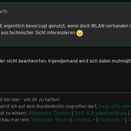
urfy
 eigentlich bevorzugt genutzt, wenn doch WLAN vorhanden is
aus technischer Sicht interessieren
ider nicht beantworten. Irgendjemand wird sich dabei mutmaßl
ch bin hier - um dir zu helfen!
amit ich auf dein Kundenkonto zugreifen darf,
trage bitte dei
ut zu wissen:
Allgemeine Themen
|
Tarif- & Produktberatung
|
chau mal rein:
Thema der Woche
|
Created
|
Facebook
|
T