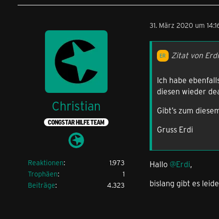
31. März 2020 um 14:1
Zitat von Erdi
Ich habe ebenfal
diesen wieder de
Christian
Gibt’s zum diese
CONGSTAR HILFE TEAM
Gruss Erdi
Reaktionen
1.973
Hallo
@Erdi
,
Trophäen
1
bislang gibt es leid
Beiträge
4.323