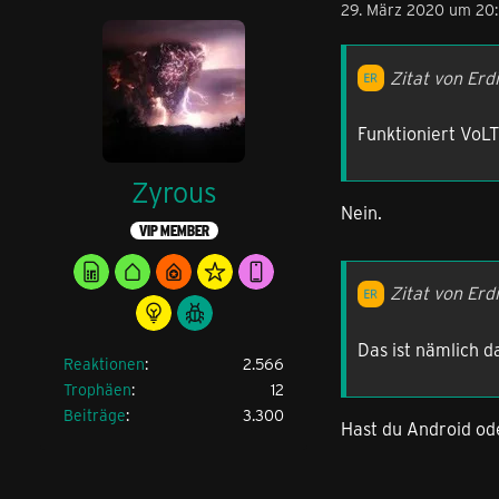
29. März 2020 um 20:
Zitat von Erdi
Funktioniert VoL
Zyrous
Nein.
VIP MEMBER
Zitat von Erdi
Das ist nämlich d
Reaktionen
2.566
Trophäen
12
Beiträge
3.300
Hast du Android od