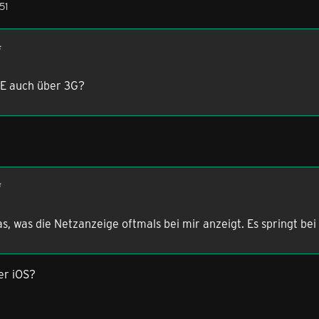
51
TE auch über 3G?
as, was die Netzanzeige oftmals bei mir anzeigt. Es springt be
er iOS?