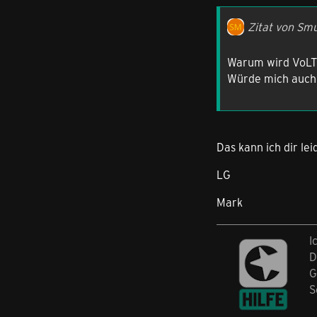
Zitat von Sm
Warum wird VoLTE
Würde mich auch 
Das kann ich dir le
LG
Mark
I
D
G
S