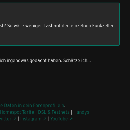
t? So wäre weniger Last auf den einzelnen Funkzellen.
ich irgendwas gedacht haben. Schätze ich...
ne Daten in dein Forenprofil ein
.
Homespot-Tarife
|
DSL & Festnetz
|
Handys
witter
|
Instagram
|
YouTube