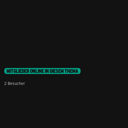
MITGLIEDER ONLINE IN DIESEM THEMA
2 Besucher
Stil ändern
Lieferung & Zahlung
Hilfe & Service