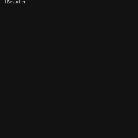
1 Besucher
Stil ändern
Lieferung & Zahlung
Hilfe & Service
Kontakt
Newsletter
Feedback