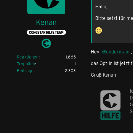
Hallo,
Bitte setzt für m
Kenan
CONGSTAR HILFE TEAM
Hey
undermain
,
Reaktionen
1.665
das Opt-In ist jetzt
Trophäen
1
Beiträge
2.303
Gruß Kenan
I
D
G
S