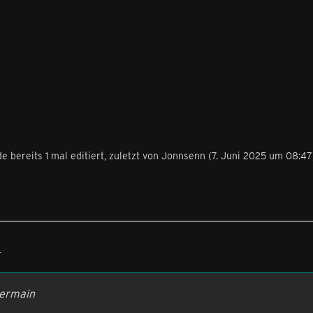
e bereits 1 mal editiert, zuletzt von
Jonnsenn
(
7. Juni 2025 um 08:47
4
dermain