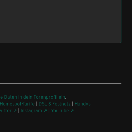
ne Daten in dein Forenprofil ein
.
Homespot-Tarife
|
DSL & Festnetz
|
Handys
witter
|
Instagram
|
YouTube