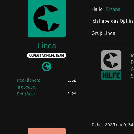
Hallo
Isana
ich habe das Opt-in
Gruß Linda
Linda
I
CONGSTAR HILFE TEAM
D
G
S
Reaktionen
1.352
Trophäen
1
Beiträge
3.126
7. Juni 2025 um 01:34