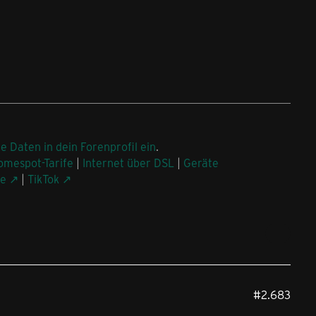
ne Daten in dein Forenprofil ein
.
omespot-Tarife
|
Internet über DSL
|
Geräte
be
|
TikTok
#2.683