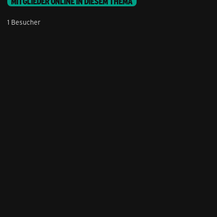
MITGLIEDER ONLINE IN DIESEM THEMA
1 Besucher
Stil ändern
Lieferung & Zahlung
Hilfe & Service
Kontakt
Newsletter
Feedback