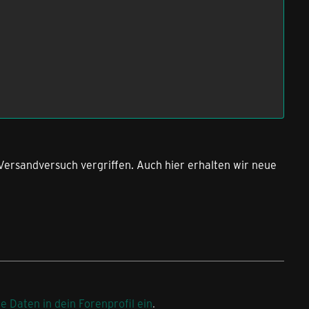
 Versandversuch vergriffen. Auch hier erhalten wir neue
ne Daten in dein Forenprofil ein
.