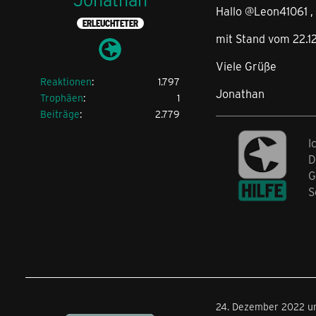
Hallo @Leon41061 ,
ERLEUCHTETER
mit Stand vom 22.1
Viele Grüße
Reaktionen
1.797
Jonathan
Trophäen
1
Beiträge
2.779
I
D
G
S
24. Dezember 2022 um