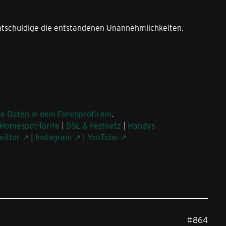
entschuldige die entstandenen Unannehmlichkeiten.
ne Daten in dein Forenprofil ein
.
Homespot-Tarife
|
DSL & Festnetz
|
Handys
witter
|
Instagram
|
YouTube
#864