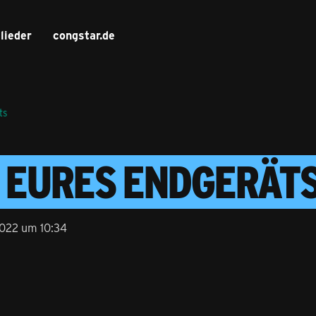
lieder
congstar.de
ts
 EURES ENDGERÄT
2022 um 10:34