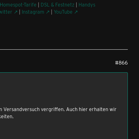
Homespot-Tarife
|
DSL & Festnetz
|
Handys
witter
|
Instagram
|
YouTube
#866
en Versandversuch vergriffen. Auch hier erhalten wir
eiten.