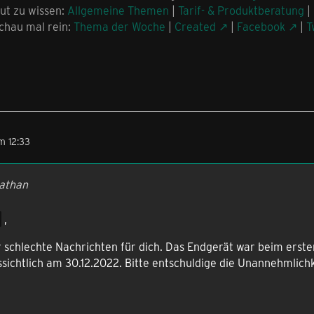
ut zu wissen:
Allgemeine Themen
|
Tarif- & Produktberatung
|
chau mal rein:
Thema der Woche
|
Created
|
Facebook
|
T
m 12:33
nathan
,
r schlechte Nachrichten für dich. Das Endgerät war beim erst
ichtlich am 30.12.2022. Bitte entschuldige die Unannehmlichk