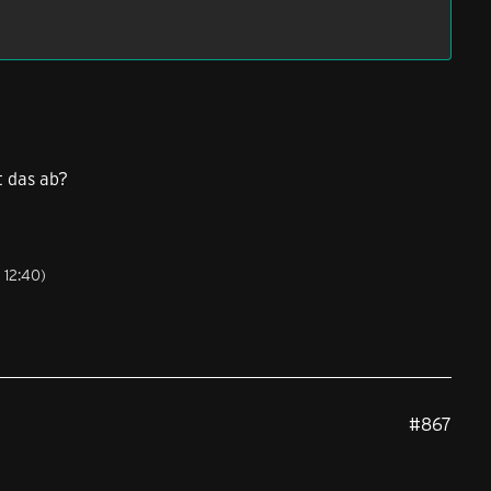
t das ab?
 12:40
)
#867