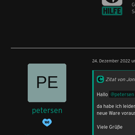
G
S
24. Dezember 2022 u
Zitat von Jo
Hallo
petersen
da habe ich leide
petersen
neue Ware vorauss
Viele Grüße