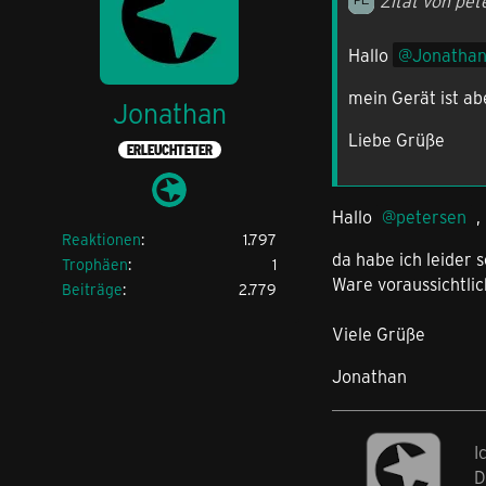
Zitat von pet
Hallo
Jonatha
mein Gerät ist ab
Jonathan
Liebe Grüße
ERLEUCHTETER
Hallo
petersen
,
Reaktionen
1.797
da habe ich leider 
Trophäen
1
Ware voraussichtlic
Beiträge
2.779
Viele Grüße
Jonathan
I
D