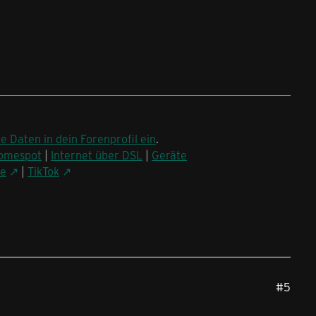
ne Daten in dein Forenprofil ein
.
omespot
|
Internet über DSL
|
Geräte
be
|
TikTok
#5