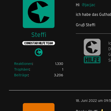
Hi
jacjac
ich habe das Gutha
Gruß Steffi
Steffi
I
CONGSTAR HILFE TEAM
D
G
S
Reaktionen
1.330
Trophäen
1
Beiträge
3.206
18. Juni 2022 um 09: