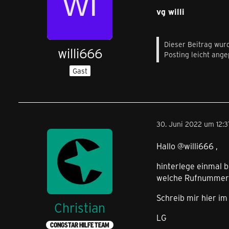
vg willi
Dieser Beitrag wurd
willi666
Posting leicht angep
Gast
30. Juni 2022 um 12:3
Hallo @willi666 ,
hinterlege einmal b
welche Rufnummer d
Schreib mir hier im
Christian
LG
CONGSTAR HILFE TEAM