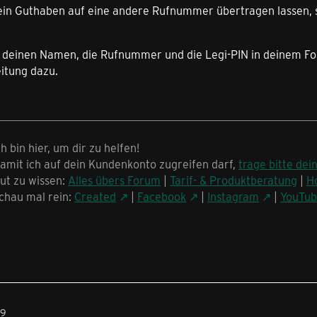
ein Guthaben auf eine andere Rufnummer übertragen lassen, 
e deinen Namen, die Rufnummer und die Legi-PIN in deinem For
eitung dazu.
ch bin hier, um dir zu helfen!
amit ich auf dein Kundenkonto zugreifen darf,
trage bitte dei
ut zu wissen:
Alles übers Forum
|
Tarif- & Produktberatung
|
H
chau mal rein:
Created
|
Facebook
|
Instagram
|
YouTu
09