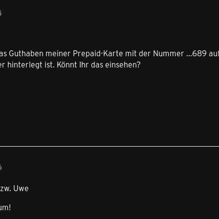
5
as Guthaben meiner Prepaid-Karte mit der Nummer ...689 auf m
hinterlegt ist. Könnt Ihr das einsehen?
6
bzw. Uwe
um!