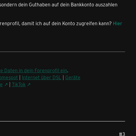
sondern dein Guthaben auf dein Bankkonto auszahlen
enprofil, damit ich auf dein Konto zugreifen kann?
Hier
ne Daten in dein Forenprofil ein
.
omespot
|
Internet über DSL
|
Geräte
be
|
TikTok
#3