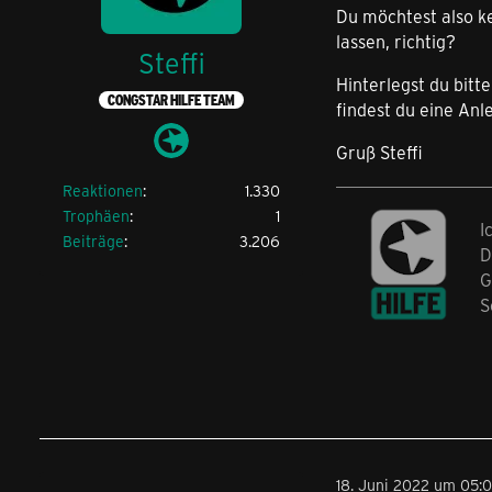
Du möchtest also k
lassen, richtig?
Steffi
Hinterlegst du bitt
CONGSTAR HILFE TEAM
findest du eine Anl
Gruß Steffi
Reaktionen
1.330
Trophäen
1
I
Beiträge
3.206
D
G
S
18. Juni 2022 um 05: