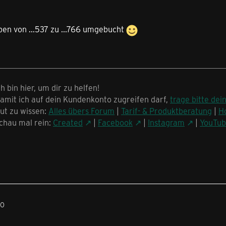
ben von ...537 zu ...766 umgebucht
ch bin hier, um dir zu helfen!
amit ich auf dein Kundenkonto zugreifen darf,
trage bitte dei
ut zu wissen:
Alles übers Forum
|
Tarif- & Produktberatung
|
H
chau mal rein:
Created
|
Facebook
|
Instagram
|
YouTu
50