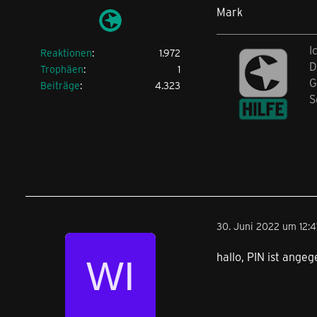
Mark
I
Reaktionen
1.972
D
Trophäen
1
G
Beiträge
4.323
S
30. Juni 2022 um 12:4
hallo, PIN ist ang