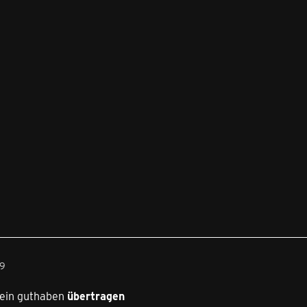
09
mein guthaben
übertragen