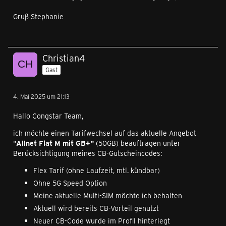
Zieltarif: Allnet Flat XS Flex mit GB+ (Leistungen
Gruß Stephanie
entsprechend aktuellem Tarifwechsel-Angebot: 16GB,
50MBit etc.)
Zubuchoptionen: keine
Christian4
Gast
Gutscheincode: siehe Handy/Router
4. Mai 2025 um 21:13
Vielen Dank!
Hallo Congstar Team,
ich möchte einen Tarifwechsel auf das aktuelle Angebot
"
Allnet Flat M mit GB+"
(50GB) beauftragen unter
Berücksichtigung meines CB-Gutscheincodes:
Flex Tarif (ohne Laufzeit, mtl. kündbar)
Ohne 5G Speed Option
Meine aktuelle Multi-SIM möchte ich behalten
Aktuell wird bereits CB-Vorteil genutzt
Neuer CB-Code wurde im Profil hinterlegt