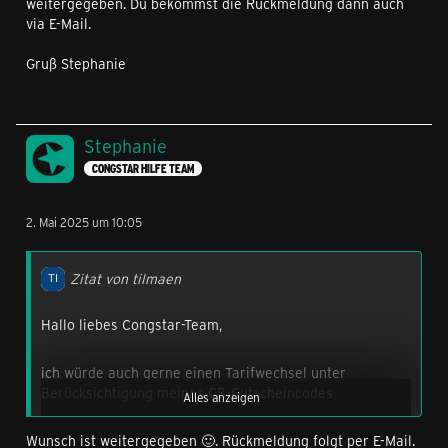
weitergegeben. Du bekommst die Rückmeldung dann auch
via E-Mail.
Gruß Stephanie
Stephanie
CONGSTAR HILFE TEAM
2. Mai 2025 um 10:05
Zitat von tilmaen
Hallo liebes Congstar-Team,
ich würde auch gerne einen Tarifwechsel unter
Berücksichtigung meines CB-Gutscheincodes
Alles anzeigen
durchführen wollen.
Wunsch ist weitergegeben 🙂. Rückmeldung folgt per E-Mail.