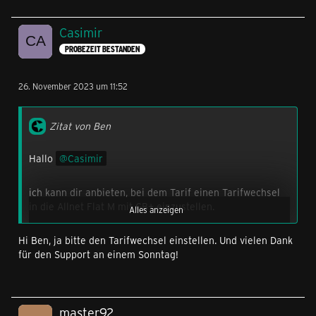
Casimir
PROBEZEIT BESTANDEN
26. November 2023 um 11:52
Zitat von Ben
Hallo
Casimir
ich kann dir anbieten, bei dem Tarif einen Tarifwechsel
in die Allnet Flat M mit GB+ einzustellen.
Alles anzeigen
Hi Ben, ja bitte den Tarifwechsel einstellen. Und vielen Dank
Anstelle deines alten Rabatts würdest du einen 10%
für den Support an einem Sonntag!
Rabatt bekommen, sodass der Tarif 19,80€ statt 22,00€
monatlich kostet.
So bekommst du auch noch jedes Jahr 5GB mehr auf
master92