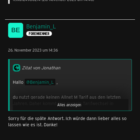
Benjamin_L
FORENKENNER
26. November 2023 um 14:36
Zitat von Jonathan
Hallo
Benjamin_L
,
du nutzt gerade keinen Allnet M Tarif aus den letzten
Jahren. Daher kommt hier nur ein Tarifwechsel in
Alles anzeigen
Betracht. Da du bei Wechsel einen Preisvorteil verlieren
würdest, kann ich dir ersatzweise 10% Rabatt auf die
Sorry für die späte Antwort. Ich würde dann lieber alles so
Grundgebühr dazu buchen.
lassen wie es ist. Danke!
Die Grundgebühr läge dann bei 19,80 € für 44 GB und