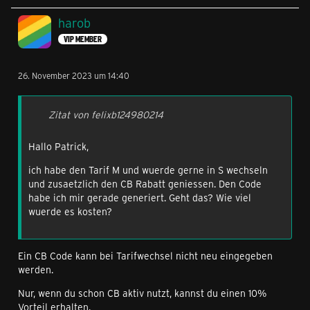
die üblichen Minuten/SMS-Flat. An deiner Laufzeit
ändert sich dabei nichts und der Wechsel ist kostenfrei.
harob
VIP MEMBER
Gib mir doch bitte eine Rückmeldung, wenn ich den
Wechsel so einstellen soll.
26. November 2023 um 14:40
Viele Grüße
Zitat von felixb124980214
Jonathan
Hallo Patrick,
ich habe den Tarif M und wuerde gerne in S wechseln
und zusaetzlich den CB Rabatt geniessen. Den Code
habe ich mir gerade generiert. Geht das? Wie viel
wuerde es kosten?
Ein CB Code kann bei Tarifwechsel nicht neu eingegeben
werden.
Nur, wenn du schon CB aktiv nutzt, kannst du einen 10%
Vorteil erhalten.