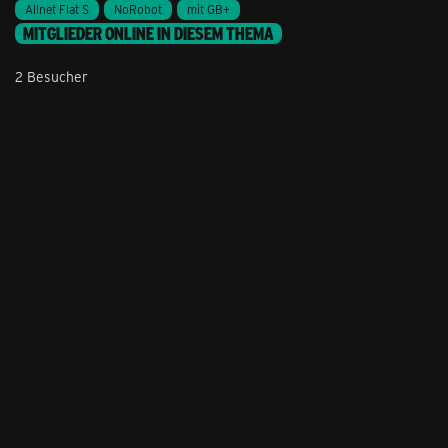
Allnet Flat S
NoRobot
mit GB+
MITGLIEDER ONLINE IN DIESEM THEMA
2 Besucher
Stil ändern
Lieferung & Zahlung
Hilfe & Service
Kontakt
Newsletter
Feedback