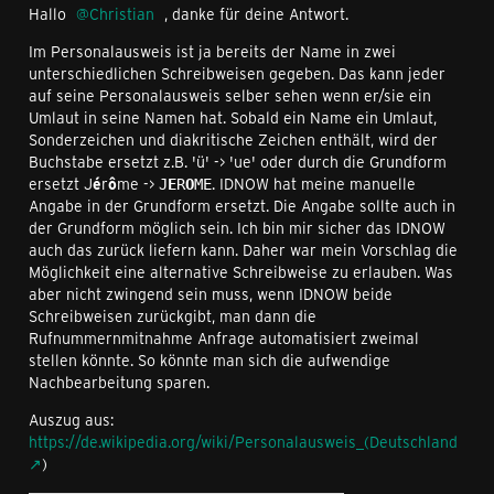
Hallo
Christian
, danke für deine Antwort.
Im Personalausweis ist ja bereits der Name in zwei
unterschiedlichen Schreibweisen gegeben. Das kann jeder
auf seine Personalausweis selber sehen wenn er/sie ein
Umlaut in seine Namen hat. Sobald ein Name ein Umlaut,
Sonderzeichen und diakritische Zeichen enthält, wird der
Buchstabe ersetzt z.B. 'ü' -> 'ue' oder durch die Grundform
ersetzt J
é
r
ô
me ->
. IDNOW hat meine manuelle
J
E
R
O
ME
Angabe in der Grundform ersetzt. Die Angabe sollte auch in
der Grundform möglich sein. Ich bin mir sicher das IDNOW
auch das zurück liefern kann. Daher war mein Vorschlag die
Möglichkeit eine alternative Schreibweise zu erlauben. Was
aber nicht zwingend sein muss, wenn IDNOW beide
Schreibweisen zurückgibt, man dann die
Rufnummernmitnahme Anfrage automatisiert zweimal
stellen könnte. So könnte man sich die aufwendige
Nachbearbeitung sparen.
Auszug aus:
https://de.wikipedia.org/wiki/Personalausweis_(Deutschland
)