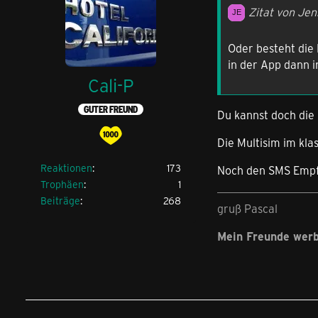
Zitat von Je
Oder besteht die
in der App dann i
Cali-P
GUTER FREUND
Du kannst doch die
Die Multisim im kl
Reaktionen
173
Noch den SMS Empfa
Trophäen
1
Beiträge
268
gruß Pascal
Mein Freunde wer