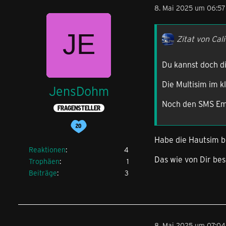
8. Mai 2025 um 06:57
Zitat von Cali
Du kannst doch d
Die Multisim im 
JensDohm
Noch den SMS Emp
FRAGENSTELLER
Habe die Hautsim be
Reaktionen
4
Das wie von Dir bes
Trophäen
1
Beiträge
3
8. Mai 2025 um 07:04