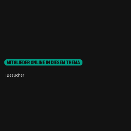
MITGLIEDER ONLINE IN DIESEM THEMA
1 Besucher
Stil ändern
Lieferung & Zahlung
Hilfe & Service