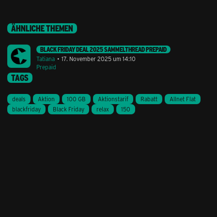
ÄHNLICHE THEMEN
BLACK FRIDAY DEAL 2025 SAMMELTHREAD PREPAID
Tatiana
17. November 2025 um 14:10
Prepaid
TAGS
deals
Aktion
100 GB
Aktionstarif
Rabatt
Allnet Flat
blackfriday
Black Friday
relax
150
Stil ändern
Lieferung & Zahlung
Hilfe & Service
Kontakt