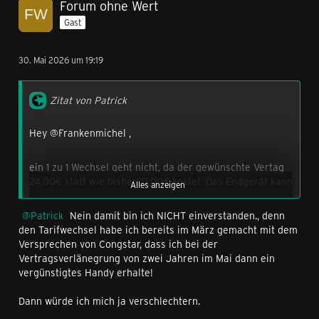
Forum ohne Wert
Gast
30. Mai 2026 um 19:19
Zitat von Patrick
Hey @Frankenmichel ,
ein 1 zu 1 Wechsel geht nicht, da der gewünschte Vertag
24,00€ statt wie bisher 21,00€ kostet. Das Endgerät kann
Alles anzeigen
ich dir gerne dazu bestellen. Bist du also damit
einverstanden:
Patrick
Nein damit bin ich NICHT einverstanden., denn
den Tarifwechsel habe ich bereits im März gemacht mit dem
Versprechen von Congstar, dass ich bei der
VVL zum Allnet Flat M mit GB+ 105GB für 24,00€/Monat.
Vertragsverlänegrung von zwei Jahren im Mai dann ein
Das Gerät gibt es leider nicht mehr in Pantone Bronze
vergünstigtes Handy erhalte!
grün, verfügbar ist da in der 512 GB-Version im Moment
nur die Farbe Pantone Gadget Gray. Das Gerät kostet als
Dann würde ich mich ja verschlechtern.
Einmalzahlung 289,00€ anstatt 469,00€. Es kann auch
zu 24 oder 36 Monatsraten bestellt werden, wie du