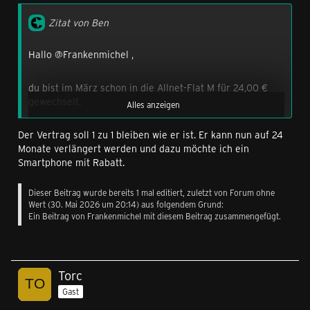
Alternativ wartest du einfach die nächste Aktion ab, wo
es den ANF M mit einem Rabatt gibt statt den aktuellen
Zitat von Ben
24,-
Hallo @Frankenmichel ,
du bist im März schon in die Allnet-Flat M für 24,00 €
gewechselt.
Alles anzeigen
Der Vertrag soll 1 zu 1 bleiben wie er ist. Er kann nun auf 24
Diesen Tarif kann man dir jetzt verlängern für einen
Monate verlängert werden und dazu möchte ich ein
Handyrabatt.
Smartphone mit Rabatt.
Die alte Allnet-Flat M kann ich dir nicht mehr einstellen.
Dieser Beitrag wurde bereits 1 mal editiert, zuletzt von Forum ohne
Wert (
30. Mai 2026 um 20:14
) aus folgendem Grund:
Ansonsten hast du gestern auch noch eine Mail um 15:47
Ein Beitrag von Frankenmichel mit diesem Beitrag zusammengefügt.
Uhr geschrieben, auf die du eine Antwort bekommst.
Gruß Ben
Torc
Gast