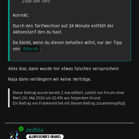
Zitat von Torc
rabattierter Mobtasbetrag mit neuem Endgerät
angeboten?
Korrekt.
Das sollte unter diesen Bedingungen dann nicht der Fall
Durch den Tarifwechsel auf 24 Monate entfällt der
sein.
Aktionstarif den du hast.
Da bleibt, wenn du diesen behalten willst, nur der Tipp
Gruß, zedtea
von
harob
.
Alles klar, dann wurde mir etwas falsches versprochen!
Naja dann verlängern wir keine Verträge.
Dieser Beitrag wurde bereits 2 mal editiert, zuletzt von Forum ohne
Wert (
30. Mai 2026 um 22:49
) aus folgendem Grund:
Ein Beitrag von Frankenmichel mit diesem Beitrag zusammengefügt.
Online
zedtea
ALLWISSENDES ORAKEL