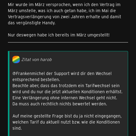
Mir wurde im März versprochen, wenn ich den Vertrag im
wünscht.
Wenn ich das Zusammengefasste bestellen soll,
März umstelle, was ich auch getan habe, ich im Mai die
bestätige mir bitte in einem Satz das du folgende Links
Vertragsverlängerung von zwei Jahren erhalte und damit
gelesen und akzeptiert hast:
das vergünstigte Handy.
http://www.congstar.de/ueber-uns/agb/
und
Nur deswegen habe ich bereits im März umgestellt!
http://www.congstar.de/widerruf/
Gruß Patrick
Zitat von harob
@Frankenmichel der Support wird dir den Wechsel
entsprechend bestellen.
Beachte aber, dass das trotzdem ein Tarifwechsel sein
wird und du nur die jetzt aktuellen Konditionen erhältst.
Eine Verlängerung ohne internen Wechsel geht nicht.
Da muss auch rechtlich nichts bewertet werden.
Auf meine gestellte Frage bist du ja nicht eingegangen,
welchen Tarif du aktuell nutzt bzw. wie die Konditionen
sind.