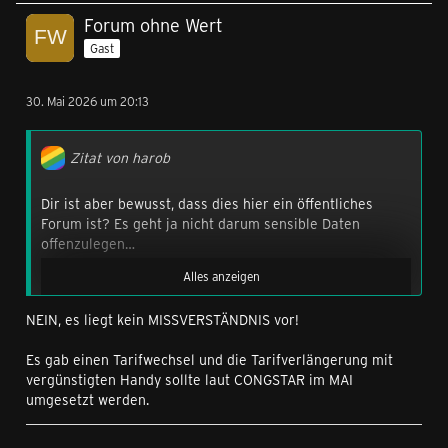
Forum ohne Wert
Gast
30. Mai 2026 um 20:13
Zitat von harob
Dir ist aber bewusst, dass dies hier ein öffentliches
Forum ist? Es geht ja nicht darum sensible Daten
offenzulegen…
Alles anzeigen
Entweder hat sich der Support im März falsch
NEIN, es liegt kein MISSVERSTÄNDNIS vor!
ausgedrückt, oder es liegt einfach ein Missverständnis
Um allerdings in den Genuss eines vergünstigten
vor. Bei congstar können auch während der MVLZ
Endgeräts zu kommen, muss ein Wechsel in einen Tarif
Es gab einen Tarifwechsel und die Tarifverlängerung mit
Tarifwechsel erfolgen, ohne, dass sich die Laufzeit
mit 24M Laufzeit erfolgen - Endgerät und Tarif sind von
vergünstigten Handy sollte laut CONGSTAR im MAI
negativ verändert. Das wurde im März vorgenommen.
sich getrennt berechnete Verträge, aber können nur in
umgesetzt werden.
Auch kannst du jederzeit ein Endgerät zum Tarif
Kombination abgeschlossen werden.
dazubuchen.