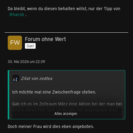
Da bleibt, wenn du diesen behalten willst, nur der Tipp von
harob
.
Forum ohne Wert
Gast
30. Mai 2026 um 22:39
Zitat von zedtea
Ich möchte mal eine Zwischenfrage stellen.
Gab ich es im Zeitraum März eine Aktion bei der man bei
einem Allnet Flat Tarif im Bundle mit Smartphone eine
Alles anzeigen
"Bundle-Rabatt" auf den monatlichen Grundpreis erhält?
Doch meiner Frau wird dies eben angeboten.
Sofern das der Fall ist und es diesen ggf. schon oder