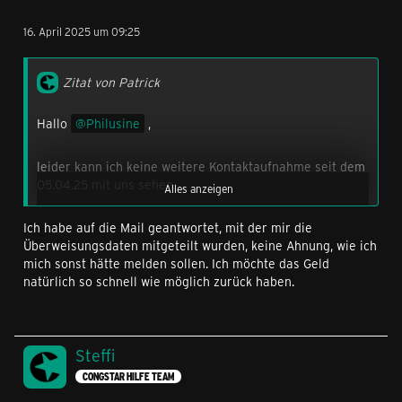
16. April 2025 um 09:25
Zitat von Patrick
Hallo
Philusine
,
leider kann ich keine weitere Kontaktaufnahme seit dem
05.04.25 mit uns sehen.
Alles anzeigen
Ich habe auf die Mail geantwortet, mit der mir die
Dein Betrag ist eingegangen, wurde mit dem Gerät aber
Überweisungsdaten mitgeteilt wurden, keine Ahnung, wie ich
noch nicht verrechnet, da es keine weitere Meldung von
mich sonst hätte melden sollen. Ich möchte das Geld
dir gab, das du überwiesen hast.
natürlich so schnell wie möglich zurück haben.
Das ist weiter aber kein Problem, ich sage den Kollegen
gerne Bescheid, dass die Überweisung für die offenen
raten des iPhone 15 Pro Max gedacht war. Die Kollegen
Steffi
können dann den Ratenplan beenden. Der Betrag, der
CONGSTAR HILFE TEAM
zusätzlich abgezogen wurde, kann dir natürlich erstattet
werden oder ganz einfach mit deinem anderen offenen