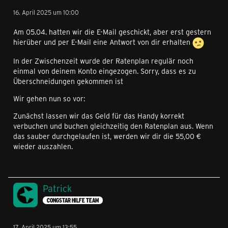
Ratenplan verrechnet werden.
Was wünscht du?
16. April 2025 um 10:00
Am 05.04. hatten wir die E-Mail geschickt, aber erst gestern
Gruß Patrick
hierüber und per E-Mail eine Antwort von dir erhalten
In der Zwischenzeit wurde der Ratenplan regulär noch
einmal von deinem Konto eingezogen. Sorry, dass es zu
Überschneidungen gekommen ist
Wir gehen nun so vor:
Zunächst lassen wir das Geld für das Handy korrekt
verbuchen und buchen gleichzeitig den Ratenplan aus. Wenn
das sauber durchgelaufen ist, werden wir dir die 55,00 €
wieder auszahlen.
Patrick
CONGSTAR HILFE TEAM
17. April 2025 um 13:55