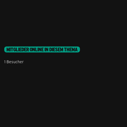
MITGLIEDER ONLINE IN DIESEM THEMA
1 Besucher
Stil ändern
Lieferung & Zahlung
Hilfe & Service
Kontakt