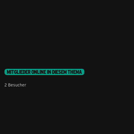
MITGLIEDER ONLINE IN DIESEM THEMA
2 Besucher
Stil ändern
Lieferung & Zahlung
Hilfe & Service