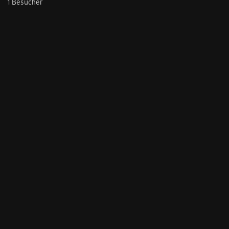
1 Besucher
Stil ändern
Lieferung & Zahlung
Hilfe & Service
Kontakt
Newsletter
Feedback