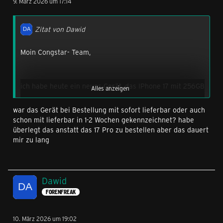
9. März 2026 um 17:14
Zitat von Dawid
Moin Congstar- Team,
ich habe heute ein neues Gerät, das IPhone 17 mit 256GB
Alles anzeigen
in Weiß bei euch bestellt.
war das Gerät bei Bestellung mit sofort lieferbar oder auch
schon mit lieferbar in 1-2 Wochen gekennzeichnet? habe
überlegt das anstatt das 17 Pro zu bestellen aber das dauert
Der Bestellstatus ist überraschend von
mir zu lang
Auftragsverarbeitung auf Versandvorbereitung
übersprungen, obwohl die Anzahlung ja nicht abgebucht
wurde.
Dawid
FORENFREAK
Wann kann ich ungefähr mit der Lieferung des Geräts
rechnen ?😁
10. März 2026 um 19:02