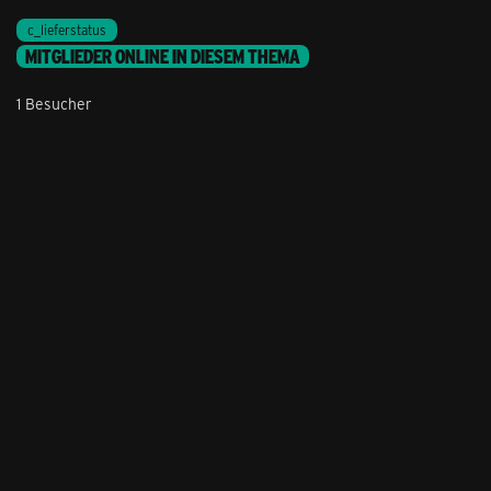
c_lieferstatus
MITGLIEDER ONLINE IN DIESEM THEMA
1 Besucher
Stil ändern
Lieferung & Zahlung
Hilfe & Service
Kontakt
Newsletter
Feedback