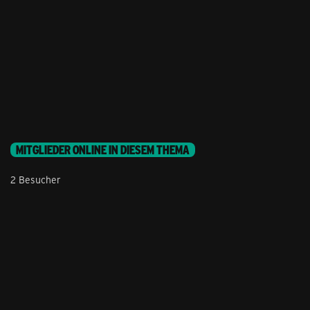
MITGLIEDER ONLINE IN DIESEM THEMA
2 Besucher
Stil ändern
Lieferung & Zahlung
Hilfe & Service