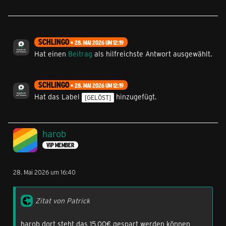
SCHLINGO
28. MAI 2026 UM 12:19
Hat einen
Beitrag
als hilfreichste Antwort ausgewählt.
SCHLINGO
28. MAI 2026 UM 12:19
Hat das Label
hinzugefügt.
[GELÖST]
harob
VIP MEMBER
28. Mai 2026 um 16:40
Zitat von Patrick
harob dort steht das 15,00€ gespart werden können