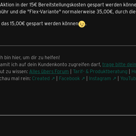
e Aktion in der 15€ Bereitstellungskosten gespart werden kön
ühr und die "Flex-Variante" normalerweise 35,00€, durch die 
t das 15,00€ gespart werden können
.
ch bin hier, um dir zu helfen!
amit ich auf dein Kundenkonto zugreifen darf,
trage bitte dei
ut zu wissen:
Alles übers Forum
|
Tarif- & Produktberatung
|
H
chau mal rein:
Created
|
Facebook
|
Instagram
|
YouTu