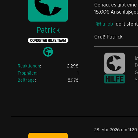
Genau, es gibt ein
15,00€ Anschlußgeb
harob
dort steh
Patrick
Gruß Patrick
CONGSTAR HILFE TEAM
I
D
Reaktionen
2.298
G
Trophäen
1
S
Beiträge
5.976
28. Mai 2026 um 11:20