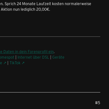
nen. Sprich 24 Monate Laufzeit kosten normalerweise
Aktion nun lediglich 20,00€.
ne Daten in dein Forenprofil ein
.
omespot
|
Internet über DSL
|
Geräte
be
|
TikTok
#5