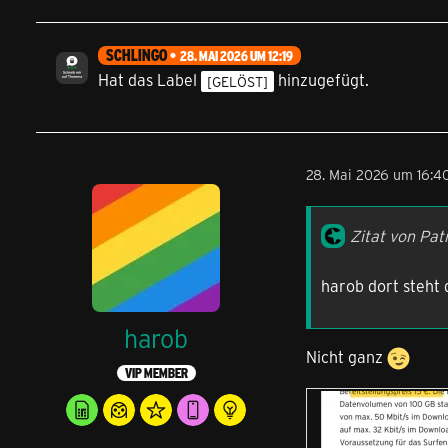
SCHLINGO
28. MAI 2026 UM 12:19
Hat das Label
hinzugefügt.
[GELÖST]
28. Mai 2026 um 16:4
Zitat von Pat
harob dort steht
harob
Nicht ganz
VIP MEMBER