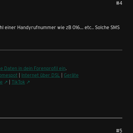
#4
ahl einer Handyrufnummer wie zB 016... etc.. Solche SMS
ne Daten in dein Forenprofil ein
.
omespot
|
Internet über DSL
|
Geräte
be
|
TikTok
#5