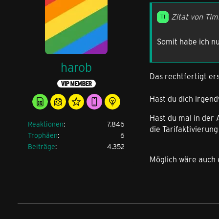
Zitat von Ti
Somit habe ich 
harob
Das rechtfertigt e
VIP MEMBER
Hast du dich irgen
Hast du mal in der
Reaktionen
7.846
die Tarifaktivierun
Trophäen
6
Beiträge
4.352
Möglich wäre auch e