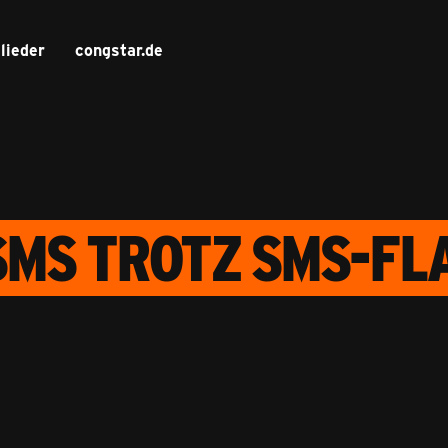
lieder
congstar.de
MS TROTZ SMS-FL