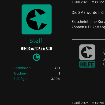
1. Juli 2026 um 08:22
Die SMS wurde früh
Es scheint eine Kur
können u.U. kostenpf
Steffi
I
CONGSTAR HILFE TEAM
D
G
S
Reaktionen
1.330
Trophäen
1
Beiträge
3.206
1. Juli 2026 um 08:56