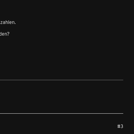
ezahlen.
nden?
#3