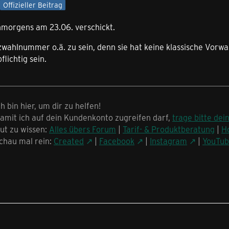
Offizieller Beitrag
morgens am 23.06. verschickt.
zwahlnummer o.ä. zu sein, denn sie hat keine klassische Vorw
lichtig sein.
ch bin hier, um dir zu helfen!
amit ich auf dein Kundenkonto zugreifen darf,
trage bitte dei
ut zu wissen:
Alles übers Forum
|
Tarif- & Produktberatung
|
H
chau mal rein:
Created
|
Facebook
|
Instagram
|
YouTu