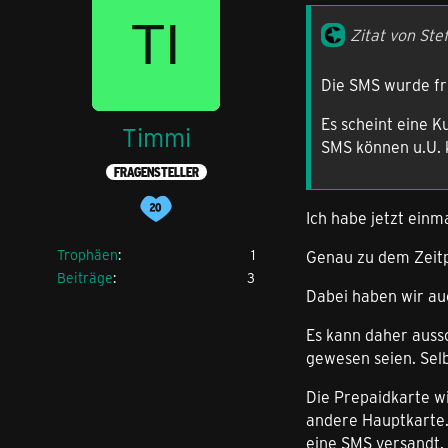
Zitat von Stef
Die SMS wurde fr
Es scheint eine K
Timmi
SMS können u.U. k
FRAGENSTELLER
Ich habe jetzt ein
Trophäen
1
Genau zu dem Zeitp
Beiträge
3
Dabei haben wir au
Es kann daher aussc
gewesen seien. Sel
Die Prepaidkarte wi
andere Hauptkarte.
eine SMS versandt.