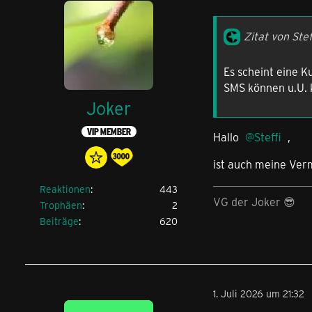
Zitat von Stef
Es scheint eine K
SMS können u.U. k
Joker
VIP MEMBER
Hallo
Steffi
,
ist auch meine Verm
Reaktionen
443
VG der Joker 😎
Trophäen
2
Beiträge
620
1. Juli 2026 um 21:32