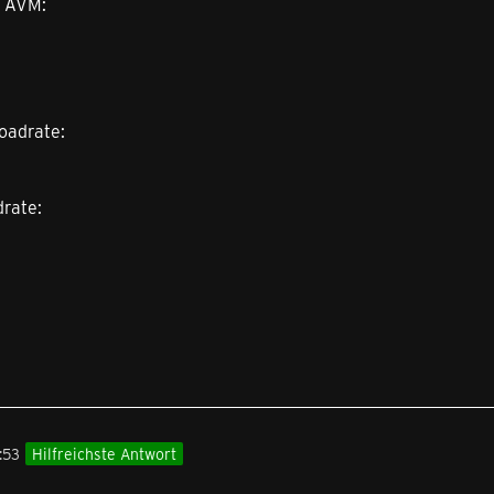
n AVM:
oadrate:
drate:
:53
Hilfreichste Antwort