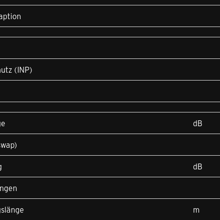
aption
utz (INP)
ge
dB
swap)
g
dB
ungen
gslänge
m