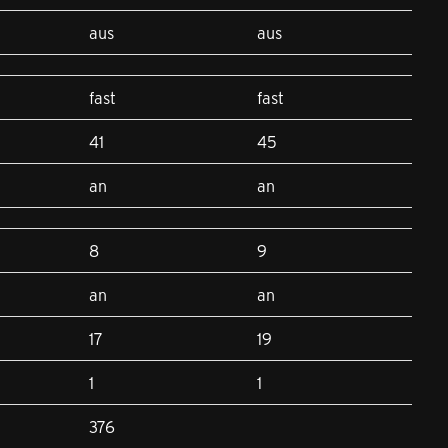
aus
aus
fast
fast
41
45
an
an
8
9
an
an
17
19
1
1
376