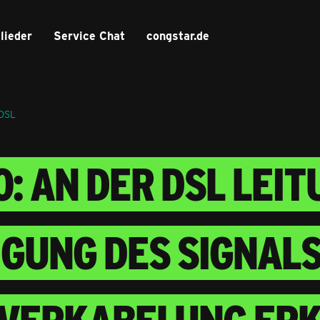
lieder
Service Chat
congstar.de
 DSL
0: AN DER DSL LEI
GUNG DES SIGNALS