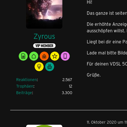
Hi!
Das ganze ist seite
Die erhöhte Anzeige
ausschöpfen willst.
Zyrous
Liegt bei dir eine 
VIP MEMBER
Lade mal bitte Bild
Für deinen VDSL 50
Grüße.
Reaktionen
2.567
Trophäen
12
Beiträge
3.300
11. Oktober 2020 um 11