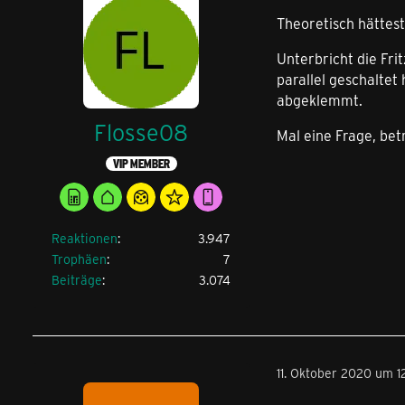
Theoretisch hättest
Unterbricht die Fri
parallel geschalte
abgeklemmt.
Flosse08
Mal eine Frage, bet
VIP MEMBER
Reaktionen
3.947
Trophäen
7
Beiträge
3.074
11. Oktober 2020 um 1