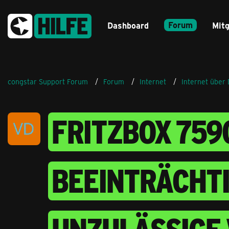
Forum
Dashboard
Mitg
congstar Support Forum
Forum
Internet
Internet über
FRITZBOX 759
BEEINTRÄCHTI