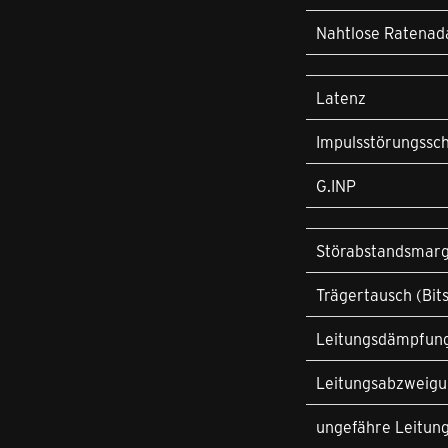
Nahtlose Ratenad
Latenz
Impulsstörungssch
G.INP
Störabstandsmar
Trägertausch (Bit
Leitungsdämpfun
Leitungsabzweig
ungefähre Leitun