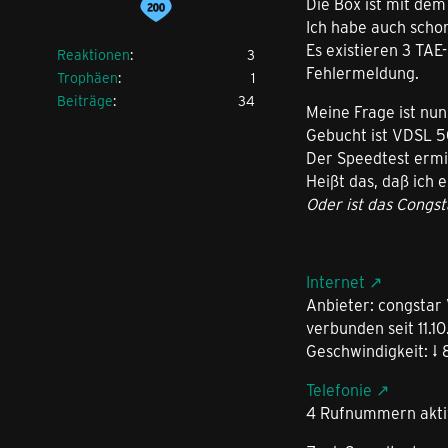
Die Box ist mit de
Ich habe auch scho
Es existieren 3 TAE
Reaktionen
3
Fehlermeldung.
Trophäen
1
Beiträge
34
Meine Frage ist nun
Gebucht ist VDSL 50
Der Speedtest ermit
Heißt das, daß ich 
Oder ist das Congst
Internet
Anbieter: congstar
verbunden seit 11.1
Geschwindigkeit: ↓ 
Telefonie
4 Rufnummern akti