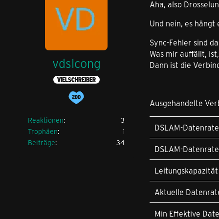
Aha, also Drosselung
Und nein, es hängt 
Sync-Fehler sind da
Was mir auffällt, ist
vdslcong
Dann ist die Verbind
VIELSCHREIBER
Ausgehandelte Ver
Reaktionen
3
DSLAM-Datenrate
Trophäen
1
Beiträge
34
DSLAM-Datenrate
Leitungskapazität
Aktuelle Datenrat
Min Effektive Dat