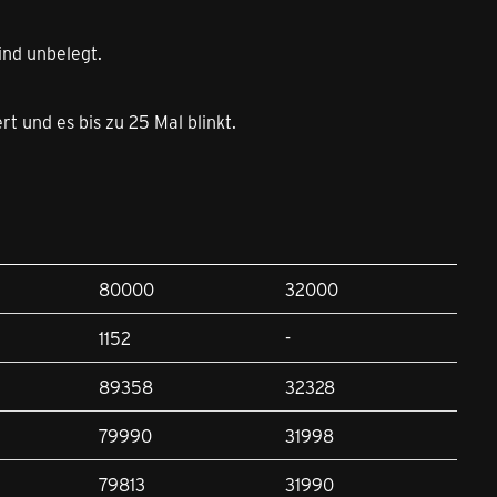
ind unbelegt.
ert und es bis zu 25 Mal blinkt.
80000
32000
1152
-
89358
32328
79990
31998
79813
31990