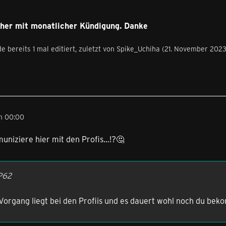
isher mit monatlicher Kündigung. Danke
e bereits 1 mal editiert, zuletzt von
Spike_Uchiha
(
21. November 202
m 00:00
uniziere hier mit den Profis…!?🤔
P62
Vorgang liegt bei den Profiis und es dauert wohl noch du bek