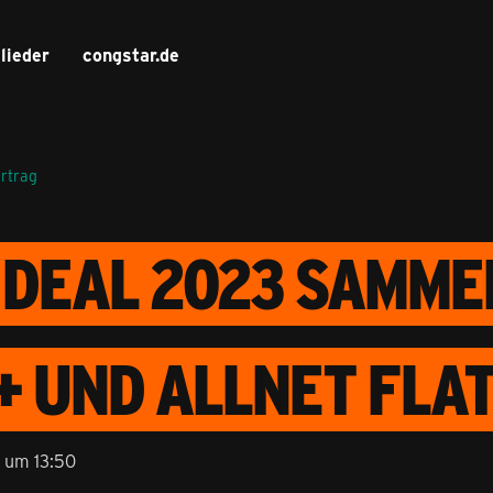
lieder
congstar.de
ertrag
 DEAL 2023 SAMM
+ UND ALLNET FLAT
 um 13:50