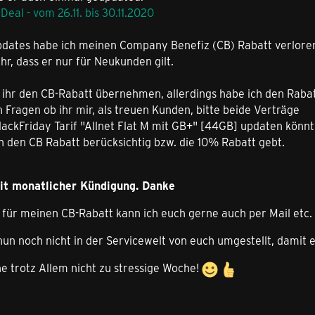
eal - vom 26.11. bis 30.11.2020
pdates habe ich meinen Company Benefiz (CB) Rabatt verlore
hr, dass er nur für Neukunden gilt.
ihr den CB-Rabatt übernehmen, allerdings habe ich den Rabatt
 Fragen ob ihr mir, als treuen Kunden, bitte beide Verträge
lackFriday Tarif "Allnet Flat M mit GB+" [44GB] updaten könnt
h den CB Rabatt berücksichtig bzw. die 10% Rabatt gebt.
mit monatlicher Kündigung. Danke
für meinen CB-Rabatt kann ich euch gerne auch per Mail etc. 
 nun noch nicht in der Servicewelt von euch umgestellt, damit
e trotz Allem nicht zu stressige Woche!