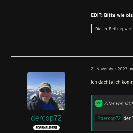
EDIT: Bitte wie b
Dieser Beitrag wurd
21. November 2023 u
Ich dachte ich komm
Zitat von MC
dercop72
dercop72
der 
FORENSURFER