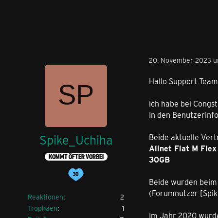
20. November 2023 u
Hallo Support Team
ich habe bei Congst
In den Benutzerinfo
Spike_Uchiha
Beide aktuelle Ver
Allnet Flat M Flex
KOMMT ÖFTER VORBEI
30GB
Beide wurden beim 
(Forumnutzer [Spike
Reaktionen
2
Trophäen
1
Im Jahr 2020 wurde