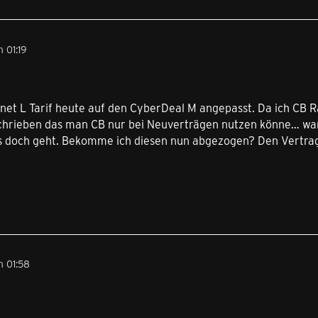
 01:19
net L Tarif heute auf den CyberDeal M angepasst. Da ich CB R
chrieben das man CB nur bei Neuverträgen nutzen könne… war
s doch geht. Bekomme ich diesen nun abgezogen? Den Vertrag
 01:58